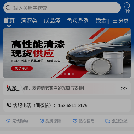
搜索商品
消息
首页
清漆类
成品漆
色母系列
钣金补土
磨
分类
>>
台已关闭，欢迎新老客户的光顾与支持！
客服电话（同微信）：152-5911-2176