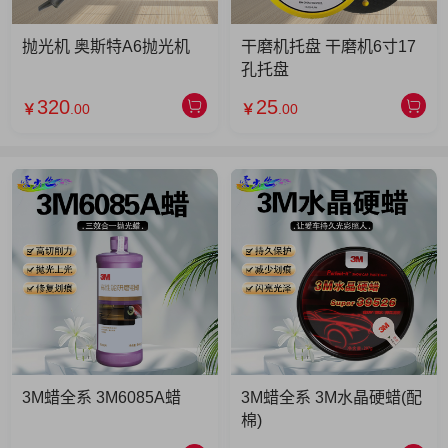
抛光机 奥斯特A6抛光机
干磨机托盘 干磨机6寸17
孔托盘
320
25
￥
.00
￥
.00
3M蜡全系 3M6085A蜡
3M蜡全系 3M水晶硬蜡(配
棉)