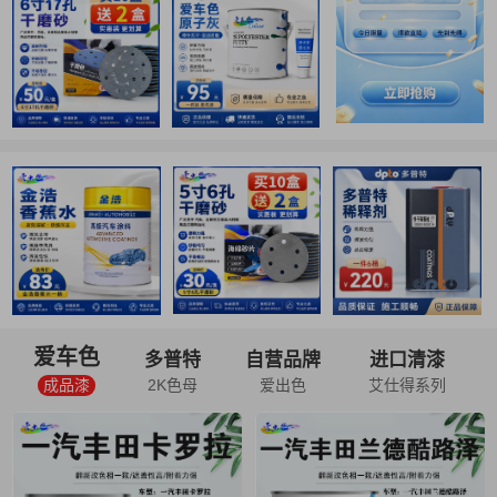
爱车色
多普特
自营品牌
进口清漆
成品漆
2K色母
爱出色
艾仕得系列