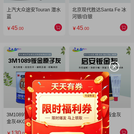
上汽大众途安Touran 潜水
北京现代胜达Santa Fe 冰
蓝
河银/白银
45
45
￥
.00
￥
.00
3M1089钣金灰 3M1089钣
启安钣金灰 启安钣金灰
金灰4KG 单罐
2KG 单罐
130
49
￥
.00
￥
.90