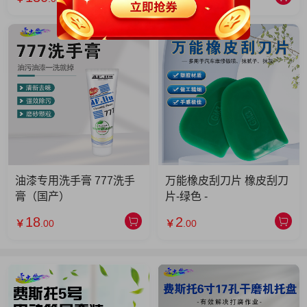
油漆专用洗手膏 777洗手
万能橡皮刮刀片 橡皮刮刀
膏（国产）
片-绿色 -
18
2
￥
.00
￥
.00