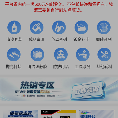
平台省内统一满600元包邮物流，不包邮快递和零担车。物
流需要到自行到站点取货。
清漆套装
成品车漆
色母系列
钣金补土
磨砂系列
抛光打蜡
清洁遮蔽膜
防护用品
工具系列
其他辅料