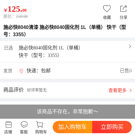
125
.
￥
00
原价：
150.00
收藏
分享
施必快8040清漆 施必快8040固化剂 1L（单桶） 快干（型
号：3355）
施必快8040固化剂 1L（单桶）
已选
快干（型号：3355）
快递：包邮
已售0
发货
商品评价
好评率暂无
查看更多
自营店铺
该商品不存在，非常抱歉～
进店逛逛
综合体验:
加入购物车
立即购买
店铺
客服
购物车
描述相符
5分
服务态度
5分
发货速度
5分