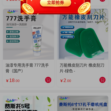
油漆专用洗手膏 777洗手
万能橡皮刮刀片 橡皮刮刀
膏（国产）
片-绿色 -
18
2
￥
.00
￥
.00