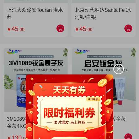
上汽大众途安Touran 潜水
北京现代胜达Santa Fe 冰
蓝
河银/白银
45
45
￥
.00
￥
.00
3M1089钣金灰 3M1089钣
启安钣金灰 启安钣金灰
金灰4KG 单罐
2KG 单罐
130
49
￥
.00
￥
.90