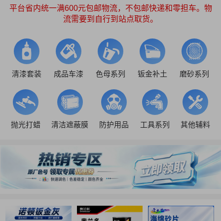
平台省内统一满600元包邮物流，不包邮快递和零担车。物
流需要到自行到站点取货。
清漆套装
成品车漆
色母系列
钣金补土
磨砂系列
抛光打蜡
清洁遮蔽膜
防护用品
工具系列
其他辅料