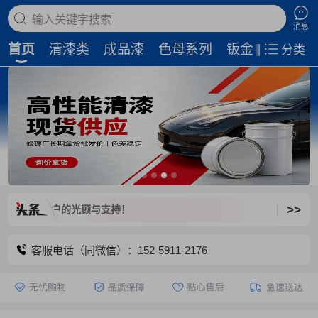
搜索商品
消息
首页
清漆类
成品漆
色母系列
钣金补土
磨
分类
>>
老客户的光顾与支持！
客服电话（同微信）：152-5911-2176