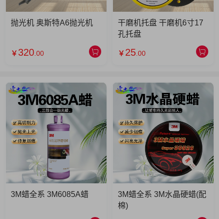
抛光机 奥斯特A6抛光机
干磨机托盘 干磨机6寸17
孔托盘
320
25
￥
.00
￥
.00
3M蜡全系 3M6085A蜡
3M蜡全系 3M水晶硬蜡(配
棉)