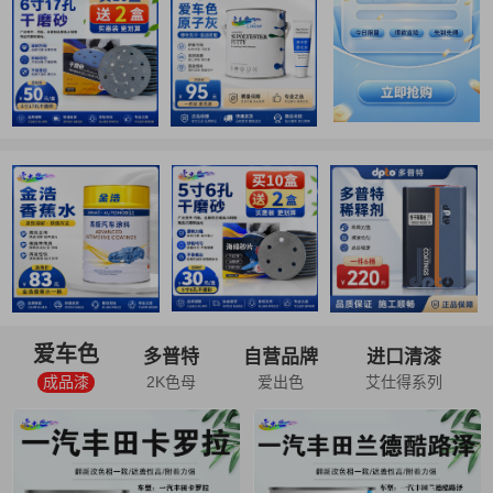
爱车色
多普特
自营品牌
进口清漆
成品漆
2K色母
爱出色
艾仕得系列