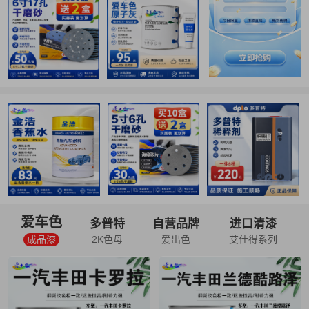
爱车色
多普特
自营品牌
进口清漆
成品漆
2K色母
爱出色
艾仕得系列