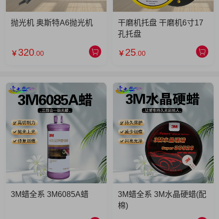
抛光机 奥斯特A6抛光机
干磨机托盘 干磨机6寸17
孔托盘
320
25
￥
.00
￥
.00
3M蜡全系 3M6085A蜡
3M蜡全系 3M水晶硬蜡(配
棉)