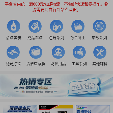
平台省内统一满600元包邮物流，不包邮快递和零担车。物
流需要到自行到站点取货。
清漆套装
成品车漆
色母系列
钣金补土
磨砂系列
抛光打蜡
清洁遮蔽膜
防护用品
工具系列
其他辅料