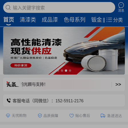
搜索商品
消息
首页
清漆类
成品漆
色母系列
钣金补土
磨
分类
>>
爱出色汽
客服电话（同微信）：152-5911-2176