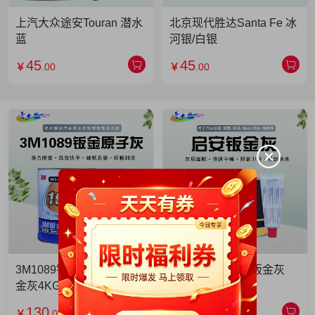
上汽大众途安Touran 潜水
北京现代胜达Santa Fe 冰
蓝
河银/白银
45
45
￥
.00
￥
.00
3M1089钣金灰 3M1089钣
启安钣金灰 启安钣金灰
金灰4KG 单罐
2KG 单罐
130
49
￥
.00
￥
.90