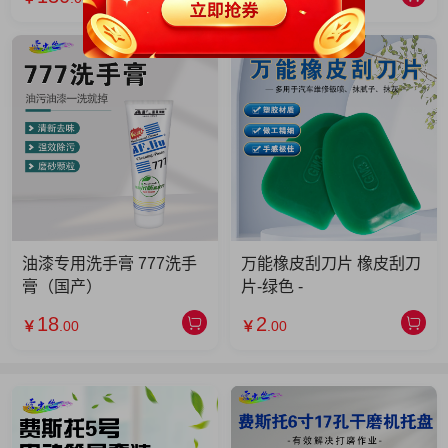
油漆专用洗手膏 777洗手
万能橡皮刮刀片 橡皮刮刀
膏（国产）
片-绿色 -
18
2
￥
.00
￥
.00