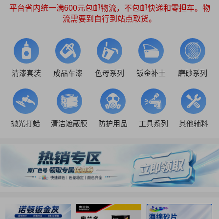
平台省内统一满600元包邮物流，不包邮快递和零担车。物
流需要到自行到站点取货。
清漆套装
成品车漆
色母系列
钣金补土
磨砂系列
抛光打蜡
清洁遮蔽膜
防护用品
工具系列
其他辅料