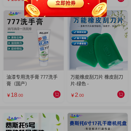
油漆专用洗手膏 777洗手
万能橡皮刮刀片 橡皮刮刀
膏（国产）
片-绿色 -
18
2
￥
.00
￥
.00