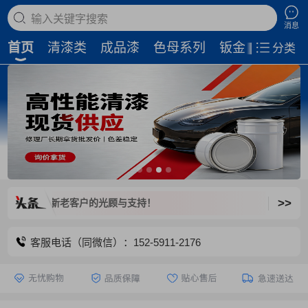
搜索商品
消息
首页
清漆类
成品漆
色母系列
钣金补土
磨
分类
>>
，欢迎新老客户的光顾与支持！
客服电话（同微信）：152-5911-2176