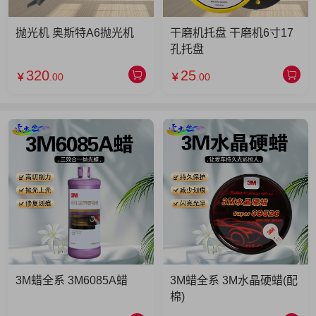
抛光机 奥斯特A6抛光机
干磨机托盘 干磨机6寸17
孔托盘
320
25
￥
.00
￥
.00
3M蜡全系 3M6085A蜡
3M蜡全系 3M水晶硬蜡(配
棉)