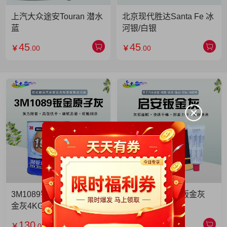
上汽大众途安Touran 潜水
北京现代胜达Santa Fe 冰
蓝
河银/白银
45
45
￥
.00
￥
.00
3M1089钣金灰 3M1089钣
启安钣金灰 启安钣金灰
金灰4KG 单罐
2KG 单罐
130
49
￥
.00
￥
.90