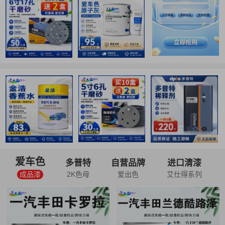
爱车色
多普特
自营品牌
进口清漆
成品漆
2K色母
爱出色
艾仕得系列