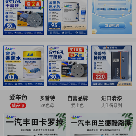
爱车色
多普特
自营品牌
进口清漆
成品漆
2K色母
爱出色
艾仕得系列