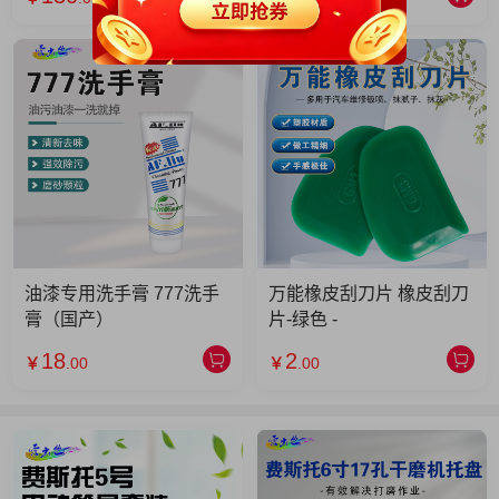
油漆专用洗手膏 777洗手
万能橡皮刮刀片 橡皮刮刀
膏（国产）
片-绿色 -
18
2
￥
.00
￥
.00