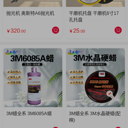
抛光机 奥斯特A6抛光机
干磨机托盘 干磨机6寸17
孔托盘
320
25
￥
.00
￥
.00
3M蜡全系 3M6085A蜡
3M蜡全系 3M水晶硬蜡(配
棉)