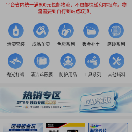
平台省内统一满600元包邮物流，不包邮快递和零担车。物
流需要到自行到站点取货。
清漆套装
成品车漆
色母系列
钣金补土
磨砂系列
抛光打蜡
清洁遮蔽膜
防护用品
工具系列
其他辅料