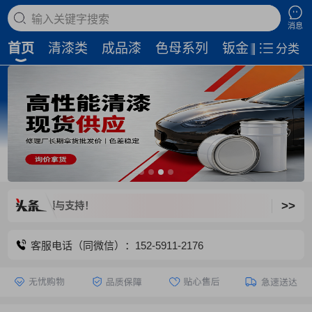
搜索商品
消息
首页
清漆类
成品漆
色母系列
钣金补土
磨
分类
>>
爱出色汽车新
客服电话（同微信）：152-5911-2176