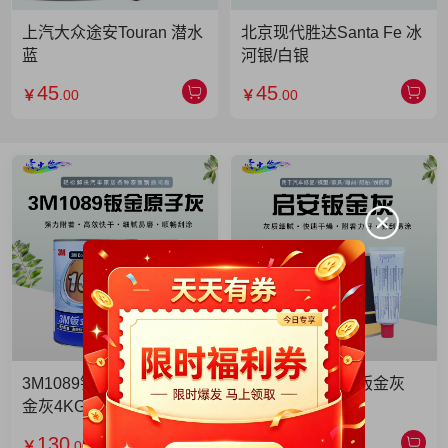
上汽大众途安Touran 潜水
北京现代胜达Santa Fe 冰
蓝
河银/白银
45
45
￥
.00
￥
.00
3M1089钣金灰 3M1089钣
启安钣金灰 启安钣金灰
金灰4KG 单罐
2KG 单罐
130
49
￥
.00
￥
.90