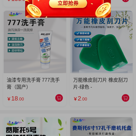
油漆专用洗手膏 777洗手
万能橡皮刮刀片 橡皮刮刀
膏（国产）
片-绿色 -
18
2
￥
.00
￥
.00