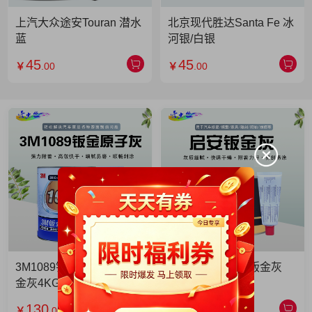
上汽大众途安Touran 潜水
北京现代胜达Santa Fe 冰
蓝
河银/白银
45
45
￥
.00
￥
.00
3M1089钣金灰 3M1089钣
启安钣金灰 启安钣金灰
金灰4KG 单罐
2KG 单罐
130
49
￥
.00
￥
.90