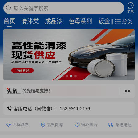
搜索商品
消息
首页
清漆类
成品漆
色母系列
钣金补土
磨
分类
>>
爱出色汽
客服电话（同微信）：152-5911-2176