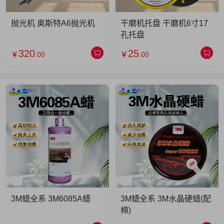
抛光机 奥斯特A6抛光机
干磨机托盘 干磨机6寸17
孔托盘
320
25
￥
.00
￥
.00
3M蜡全系 3M6085A蜡
3M蜡全系 3M水晶硬蜡(配
棉)