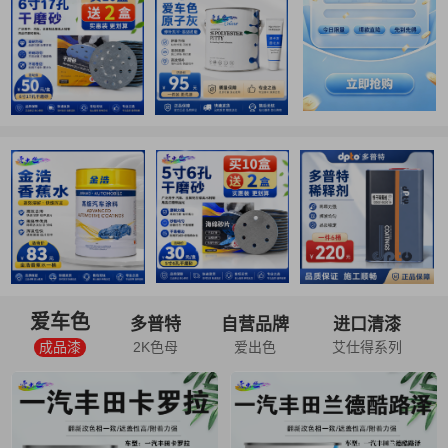
爱车色
多普特
自营品牌
进口清漆
成品漆
2K色母
爱出色
艾仕得系列