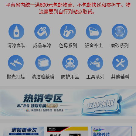
平台省内统一满600元包邮物流，不包邮快递和零担车。物
流需要到自行到站点取货。
清漆套装
成品车漆
色母系列
钣金补土
磨砂系列
抛光打蜡
清洁遮蔽膜
防护用品
工具系列
其他辅料