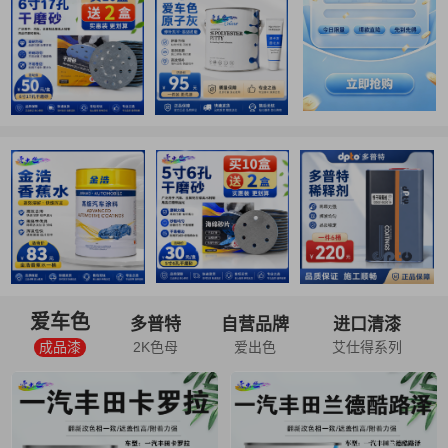
爱车色
多普特
自营品牌
进口清漆
成品漆
2K色母
爱出色
艾仕得系列