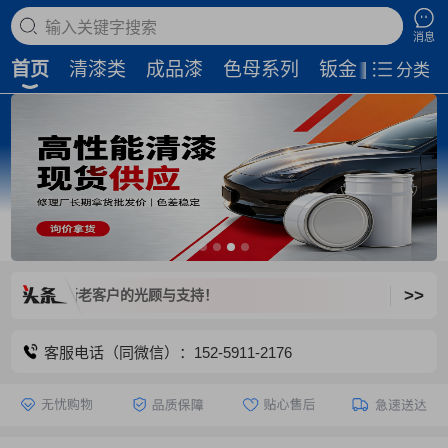
搜索商品
消息
首页
清漆类
成品漆
色母系列
钣金补土
磨
分类
>>
，欢迎新老客户的光顾与支持！
客服电话（同微信）：152-5911-2176