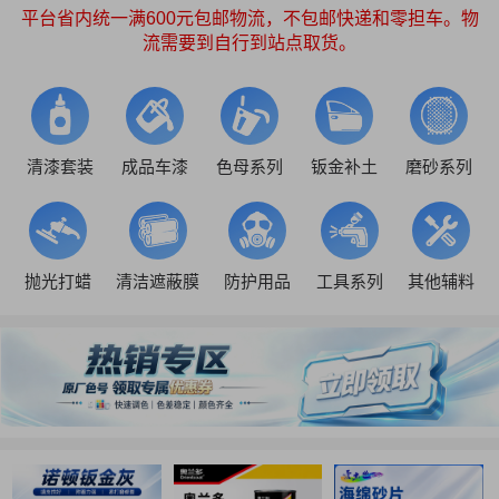
平台省内统一满600元包邮物流，不包邮快递和零担车。物
流需要到自行到站点取货。
清漆套装
成品车漆
色母系列
钣金补土
磨砂系列
抛光打蜡
清洁遮蔽膜
防护用品
工具系列
其他辅料