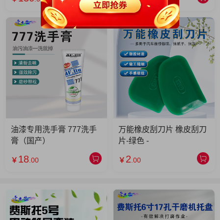
油漆专用洗手膏 777洗手
万能橡皮刮刀片 橡皮刮刀
膏（国产）
片-绿色 -
18
2
￥
.00
￥
.00