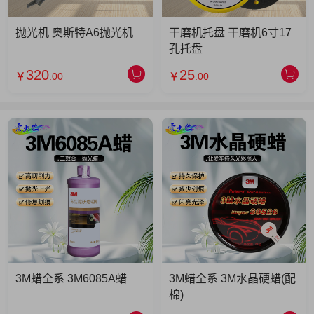
抛光机 奥斯特A6抛光机
干磨机托盘 干磨机6寸17
孔托盘
320
25
￥
.00
￥
.00
3M蜡全系 3M6085A蜡
3M蜡全系 3M水晶硬蜡(配
棉)