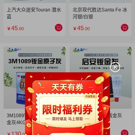
上汽大众途安Touran 潜水
北京现代胜达Santa Fe 冰
蓝
河银/白银
45
45
￥
.00
￥
.00
3M1089钣金灰 3M1089钣
启安钣金灰 启安钣金灰
金灰4KG 单罐
2KG 单罐
130
49
￥
.00
￥
.90