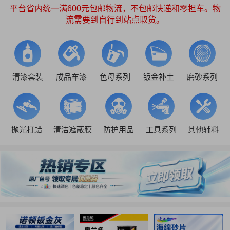
平台省内统一满600元包邮物流，不包邮快递和零担车。物
流需要到自行到站点取货。
清漆套装
成品车漆
色母系列
钣金补土
磨砂系列
抛光打蜡
清洁遮蔽膜
防护用品
工具系列
其他辅料