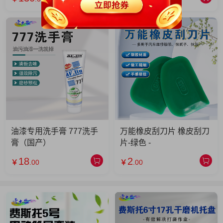
油漆专用洗手膏 777洗手
万能橡皮刮刀片 橡皮刮刀
膏（国产）
片-绿色 -
18
2
￥
.00
￥
.00