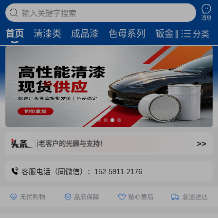
搜索商品
消息
首页
清漆类
成品漆
色母系列
钣金补土
磨
分类
>>
欢迎新老客户的光顾与支持！
客服电话（同微信）：152-5911-2176