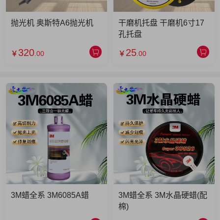
抛光机 奥斯特A6抛光机
干磨机托盘 干磨机6寸17
孔托盘
320
25
￥
.00
￥
.00
3M蜡全系 3M6085A蜡
3M蜡全系 3M水晶硬蜡(配
棉)