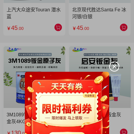
上汽大众途安Touran 潜水
北京现代胜达Santa Fe 冰
蓝
河银/白银
45
45
￥
.00
￥
.00
3M1089钣金灰 3M1089钣
启安钣金灰 启安钣金灰
金灰4KG 单罐
2KG 单罐
130
49
￥
.00
￥
.90