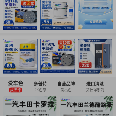
爱车色
多普特
自营品牌
进口清漆
成品漆
2K色母
爱出色
艾仕得系列