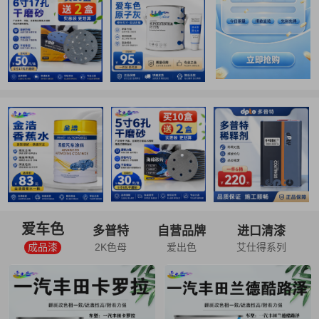
爱车色
多普特
自营品牌
进口清漆
成品漆
2K色母
爱出色
艾仕得系列