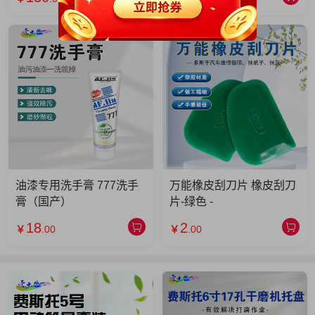
油漆专用洗手膏 777洗手
万能橡皮刮刀片 橡皮刮刀
膏（国产）
片-绿色 -
18
2
￥
.00
￥
.00