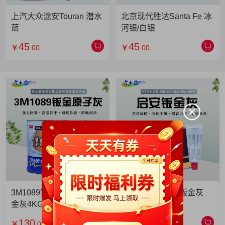
上汽大众途安Touran 潜水
北京现代胜达Santa Fe 冰
蓝
河银/白银
45
45
￥
.00
￥
.00
3M1089钣金灰 3M1089钣
启安钣金灰 启安钣金灰
金灰4KG 单罐
2KG 单罐
130
49
￥
.00
￥
.90