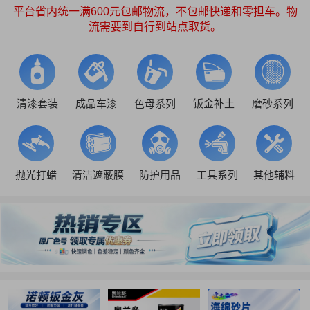
平台省内统一满600元包邮物流，不包邮快递和零担车。物
流需要到自行到站点取货。
清漆套装
成品车漆
色母系列
钣金补土
磨砂系列
抛光打蜡
清洁遮蔽膜
防护用品
工具系列
其他辅料