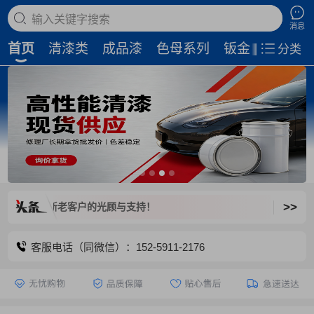
搜索商品
消息
首页
清漆类
成品漆
色母系列
钣金补土
磨
分类
>>
，欢迎新老客户的光顾与支持！
客服电话（同微信）：152-5911-2176