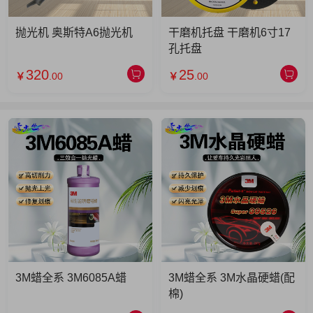
抛光机 奥斯特A6抛光机
干磨机托盘 干磨机6寸17
孔托盘
320
25
￥
.00
￥
.00
3M蜡全系 3M6085A蜡
3M蜡全系 3M水晶硬蜡(配
棉)