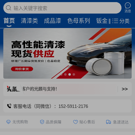
搜索商品
消息
首页
清漆类
成品漆
色母系列
钣金补土
磨
分类
>>
迎新老客户的光顾与支持！
客服电话（同微信）：152-5911-2176