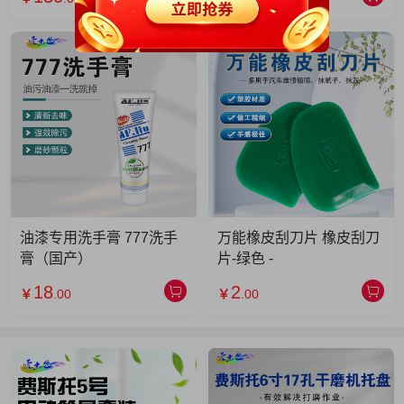
油漆专用洗手膏 777洗手
万能橡皮刮刀片 橡皮刮刀
膏（国产）
片-绿色 -
18
2
￥
.00
￥
.00