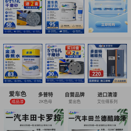
爱车色
多普特
自营品牌
进口清漆
成品漆
2K色母
爱出色
艾仕得系列