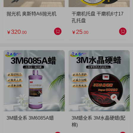
抛光机 奥斯特A6抛光机
干磨机托盘 干磨机6寸17
孔托盘
320
25
￥
.00
￥
.00
3M蜡全系 3M6085A蜡
3M蜡全系 3M水晶硬蜡(配
棉)