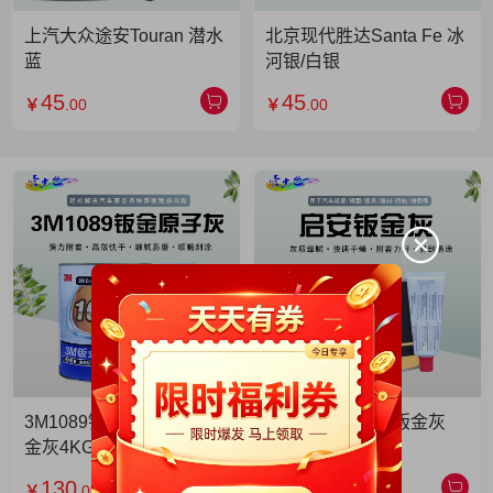
上汽大众途安Touran 潜水
北京现代胜达Santa Fe 冰
蓝
河银/白银
45
45
￥
.00
￥
.00
3M1089钣金灰 3M1089钣
启安钣金灰 启安钣金灰
金灰4KG 单罐
2KG 单罐
130
49
￥
.00
￥
.90