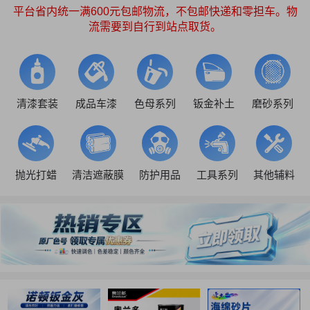
平台省内统一满600元包邮物流，不包邮快递和零担车。物
流需要到自行到站点取货。
清漆套装
成品车漆
色母系列
钣金补土
磨砂系列
抛光打蜡
清洁遮蔽膜
防护用品
工具系列
其他辅料