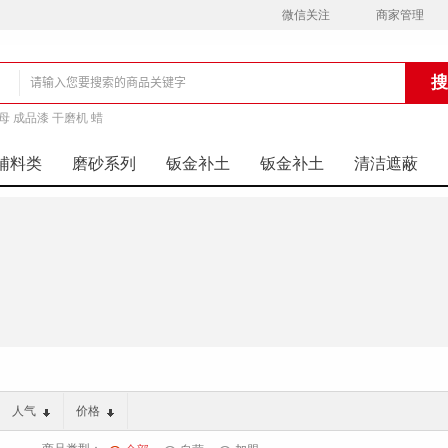
微信关注
商家管理
母 成品漆 干磨机 蜡
铺
辅料类
磨砂系列
钣金补土
钣金补土
清洁遮蔽
人气
价格