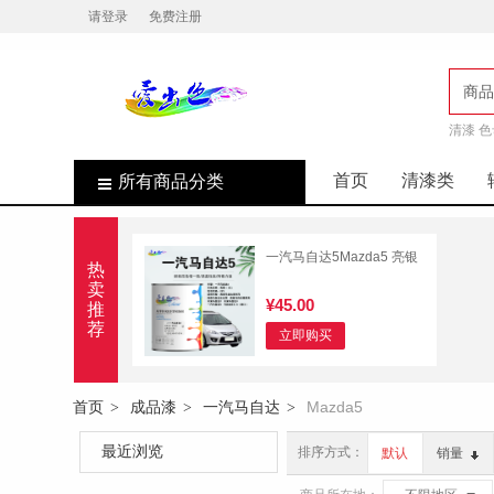
请登录
免费注册
商品
清漆 色
店
首页
清漆类
所有商品分类
一汽马自达5Mazda5 亮银
热
卖
¥45.00
推
荐
立即购买
首页
成品漆
一汽马自达
Mazda5
>
>
>
最近浏览
排序方式：
默认
销量