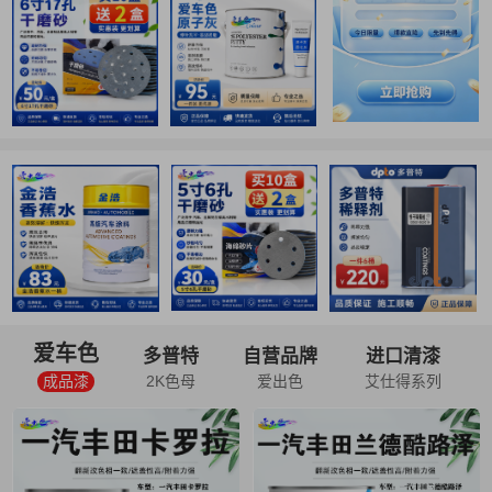
爱车色
多普特
自营品牌
进口清漆
成品漆
2K色母
爱出色
艾仕得系列