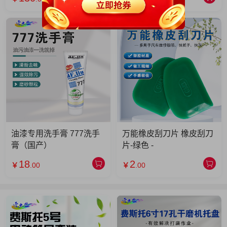
油漆专用洗手膏 777洗手
万能橡皮刮刀片 橡皮刮刀
膏（国产）
片-绿色 -
18
2
￥
.00
￥
.00