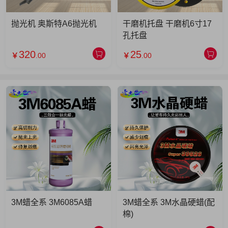
抛光机 奥斯特A6抛光机
干磨机托盘 干磨机6寸17
孔托盘
320
25
￥
.00
￥
.00
3M蜡全系 3M6085A蜡
3M蜡全系 3M水晶硬蜡(配
棉)