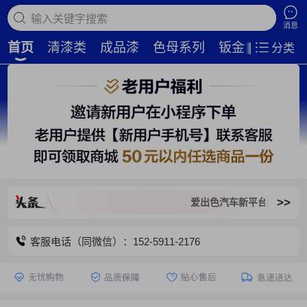
搜索商品
消息
首页
清漆类
成品漆
色母系列
钣金补土
磨
分类
>>
爱出色汽车新平台，旧平台已关
客服电话（同微信）：152-5911-2176