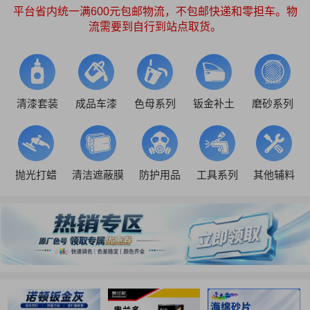
平台省内统一满600元包邮物流，不包邮快递和零担车。物
流需要到自行到站点取货。
清漆套装
成品车漆
色母系列
钣金补土
磨砂系列
抛光打蜡
清洁遮蔽膜
防护用品
工具系列
其他辅料