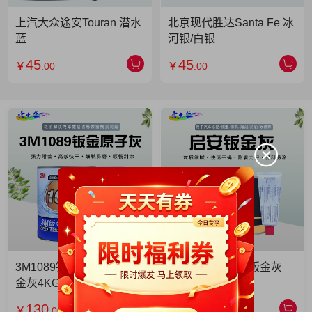
上汽大众途安Touran 潜水
北京现代胜达Santa Fe 冰
蓝
河银/白银
45
45
￥
.00
￥
.00
3M1089钣金灰 3M1089钣
启安钣金灰 启安钣金灰
金灰4KG 单罐
2KG 单罐
130
49
￥
.00
￥
.90