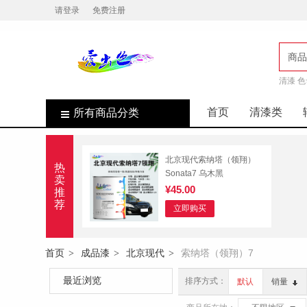
请登录
免费注册
商品
清漆 色
店
首页
清漆类
所有商品分类
北京现代索纳塔（领翔）
热
Sonata7 乌木黑
卖
¥45.00
推
荐
立即购买
首页
成品漆
北京现代
索纳塔（领翔）7
>
>
>
最近浏览
排序方式：
默认
销量