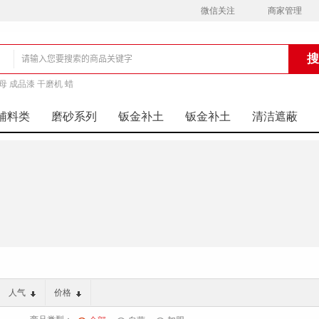
微信关注
商家管理
母 成品漆 干磨机 蜡
铺
辅料类
磨砂系列
钣金补土
钣金补土
清洁遮蔽
人气
价格