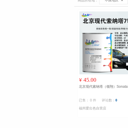
商品所在地：
不限地区
45.00
¥
北京现代索纳塔（领翔）Sonata
已售： 0 件
评论数：
0
福州爱出色自营店