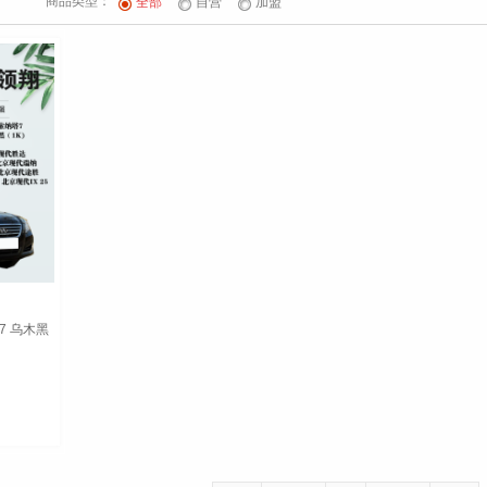
商品类型：
全部
自营
加盟
7 乌木黑