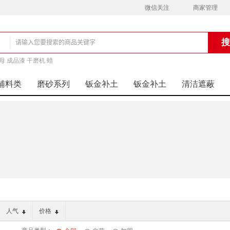
微信关注
商家管理
母 成品漆 干磨机 蜡
铺
辅料类
磨砂系列
钣金补土
钣金补土
清洁遮蔽
人气
价格