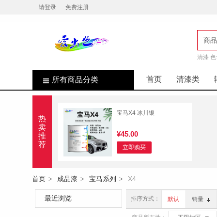
请登录
免费注册
商品
清漆 色
店
首页
清漆类
所有商品分类
宝马X4 冰川银
热
卖
¥45.00
推
荐
立即购买
首页
成品漆
宝马系列
X4
>
>
>
最近浏览
排序方式：
默认
销量