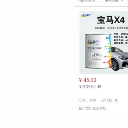
商品所在地：
不限地区
45.00
¥
宝马X4 冰川银
已售： 0 件
评论数：
0
福州爱出色自营店