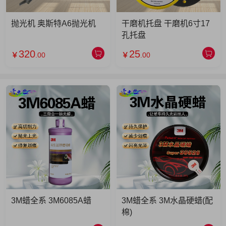
抛光机 奥斯特A6抛光机
干磨机托盘 干磨机6寸17
孔托盘
320
25
￥
.00
￥
.00
3M蜡全系 3M6085A蜡
3M蜡全系 3M水晶硬蜡(配
棉)