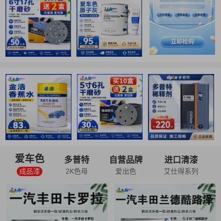
爱车色
多普特
自营品牌
进口清漆
成品漆
2K色母
爱出色
艾仕得系列