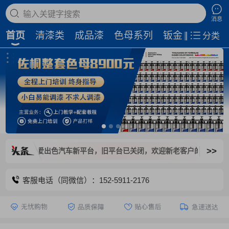
搜索商品
消息
首页
清漆类
成品漆
色母系列
钣金补土
磨
分类
>>
爱出色汽车新平台，旧平台已关闭，欢迎新老客户的光顾与支持！
客服电话（同微信）：152-5911-2176