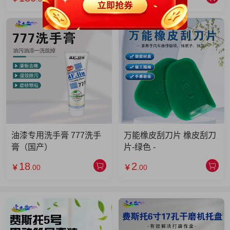
油漆专用洗手膏 777洗手
万能橡皮刮刀片 橡皮刮刀
膏（国产）
片-绿色 -
18
2
￥
.00
￥
.00