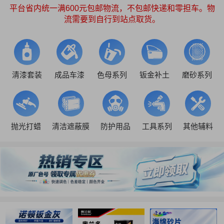
平台省内统一满600元包邮物流，不包邮快递和零担车。物
流需要到自行到站点取货。
清漆套装
成品车漆
色母系列
钣金补土
磨砂系列
抛光打蜡
清洁遮蔽膜
防护用品
工具系列
其他辅料