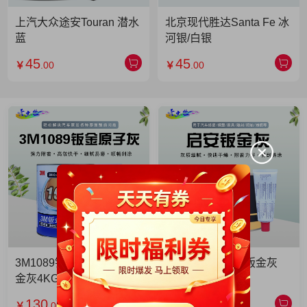
上汽大众途安Touran 潜水
北京现代胜达Santa Fe 冰
蓝
河银/白银
45
45
￥
.00
￥
.00
3M1089钣金灰 3M1089钣
启安钣金灰 启安钣金灰
金灰4KG 单罐
2KG 单罐
130
49
￥
.00
￥
.90