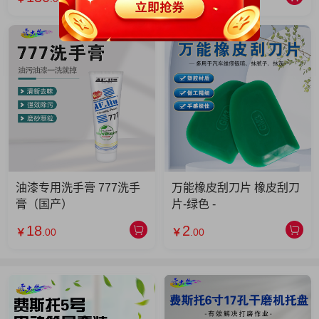
油漆专用洗手膏 777洗手
万能橡皮刮刀片 橡皮刮刀
膏（国产）
片-绿色 -
18
2
￥
.00
￥
.00