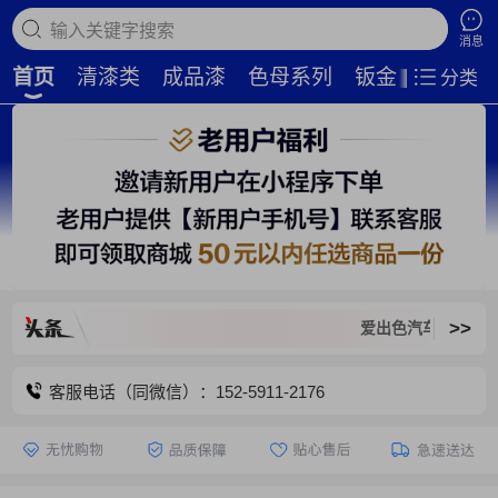
搜索商品
消息
首页
清漆类
成品漆
色母系列
钣金补土
磨
分类
>>
爱出色汽车新平台，旧平
客服电话（同微信）：152-5911-2176