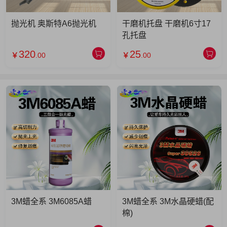
抛光机 奥斯特A6抛光机
干磨机托盘 干磨机6寸17
孔托盘
320
25
￥
.00
￥
.00
3M蜡全系 3M6085A蜡
3M蜡全系 3M水晶硬蜡(配
棉)