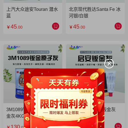
上汽大众途安Touran 潜水
北京现代胜达Santa Fe 冰
蓝
河银/白银
45
45
￥
.00
￥
.00
3M1089钣金灰 3M1089钣
启安钣金灰 启安钣金灰
金灰4KG 单罐
2KG 单罐
130
49
￥
.00
￥
.90