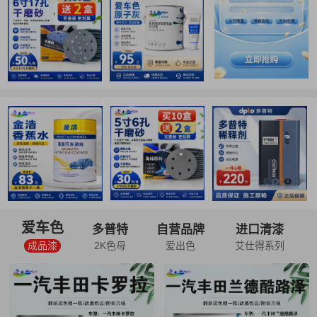
爱车色
多普特
自营品牌
进口清漆
成品漆
2K色母
爱出色
艾仕得系列