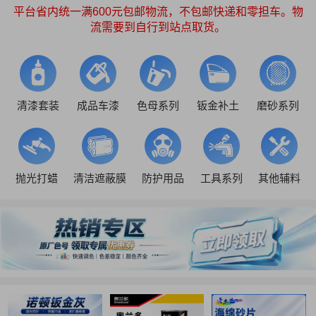
平台省内统一满600元包邮物流，不包邮快递和零担车。物
流需要到自行到站点取货。
清漆套装
成品车漆
色母系列
钣金补土
磨砂系列
抛光打蜡
清洁遮蔽膜
防护用品
工具系列
其他辅料