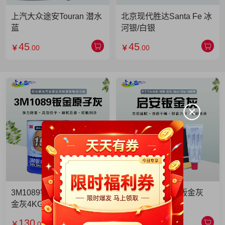
上汽大众途安Touran 潜水
北京现代胜达Santa Fe 冰
蓝
河银/白银
45
45
￥
.00
￥
.00
3M1089钣金灰 3M1089钣
启安钣金灰 启安钣金灰
金灰4KG 单罐
2KG 单罐
130
49
￥
.00
￥
.90