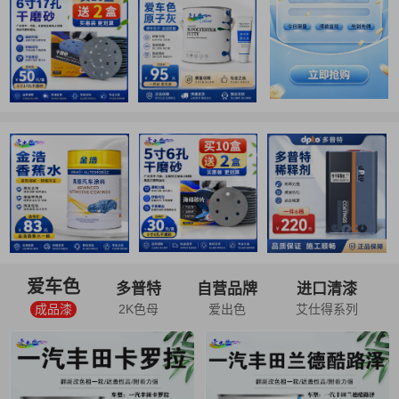
爱车色
多普特
自营品牌
进口清漆
成品漆
2K色母
爱出色
艾仕得系列