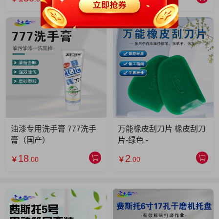
油漆专用洗手膏 777洗手
万能橡皮刮刀片 橡皮刮刀
膏（国产）
片-绿色 -
18
2
￥
.00
￥
.00