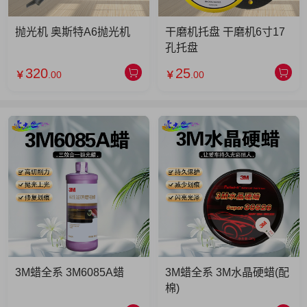
抛光机 奥斯特A6抛光机
干磨机托盘 干磨机6寸17
孔托盘
320
25
￥
.00
￥
.00
3M蜡全系 3M6085A蜡
3M蜡全系 3M水晶硬蜡(配
棉)