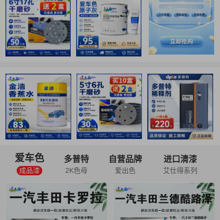
爱车色
多普特
自营品牌
进口清漆
成品漆
2K色母
爱出色
艾仕得系列