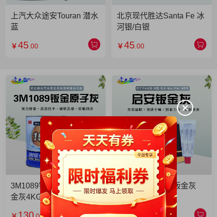
上汽大众途安Touran 潜水
北京现代胜达Santa Fe 冰
蓝
河银/白银
45
45
￥
.00
￥
.00
3M1089钣金灰 3M1089钣
启安钣金灰 启安钣金灰
金灰4KG 单罐
2KG 单罐
130
49
￥
.00
￥
.90