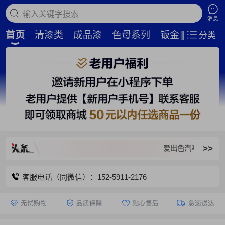
搜索商品
消息
首页
清漆类
成品漆
色母系列
钣金补土
磨
分类
>>
爱出色汽车新平台，旧平
客服电话（同微信）：152-5911-2176