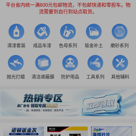
平台省内统一满600元包邮物流，不包邮快递和零担车。物
流需要到自行到站点取货。
清漆套装
成品车漆
色母系列
钣金补土
磨砂系列
抛光打蜡
清洁遮蔽膜
防护用品
工具系列
其他辅料