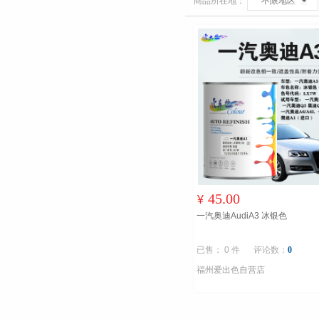
商品所在地：
不限地区
45.00
¥
一汽奥迪AudiA3 冰银色
已售： 0 件
评论数：
0
福州爱出色自营店