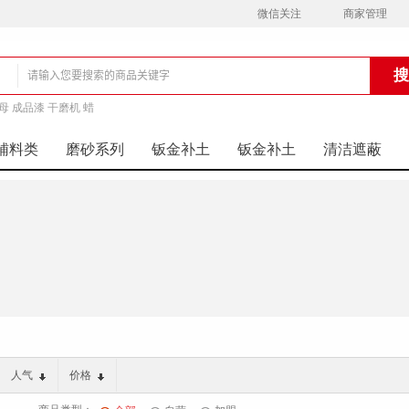
微信关注
商家管理
母 成品漆 干磨机 蜡
铺
辅料类
磨砂系列
钣金补土
钣金补土
清洁遮蔽
人气
价格