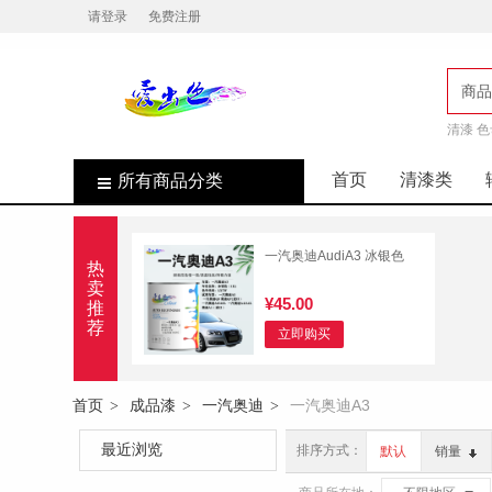
请登录
免费注册
商品
清漆 色
店
首页
清漆类
所有商品分类
一汽奥迪AudiA3 冰银色
热
卖
¥45.00
推
荐
立即购买
首页
成品漆
一汽奥迪
一汽奥迪A3
>
>
>
最近浏览
排序方式：
默认
销量