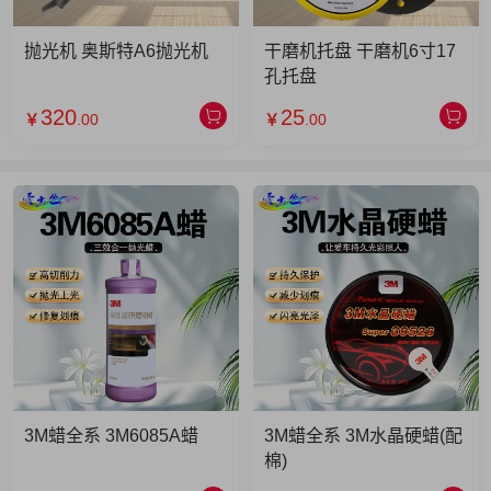
抛光机 奥斯特A6抛光机
干磨机托盘 干磨机6寸17
孔托盘
320
25
￥
.00
￥
.00
3M蜡全系 3M6085A蜡
3M蜡全系 3M水晶硬蜡(配
棉)