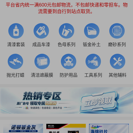
平台省内统一满600元包邮物流，不包邮快递和零担车。物
流需要到自行到站点取货。
清漆套装
成品车漆
色母系列
钣金补土
磨砂系列
抛光打蜡
清洁遮蔽膜
防护用品
工具系列
其他辅料