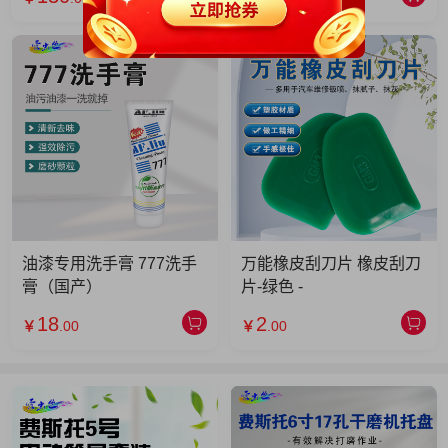
油漆专用洗手膏 777洗手
万能橡皮刮刀片 橡皮刮刀
膏（国产）
片-绿色 -
18
2
￥
.00
￥
.00