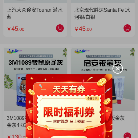
上汽大众途安Touran 潜水
北京现代胜达Santa Fe 冰
蓝
河银/白银
45
45
￥
.00
￥
.00
3M1089钣金灰 3M1089钣
启安钣金灰 启安钣金灰
金灰4KG 单罐
2KG 单罐
130
49
￥
.00
￥
.90