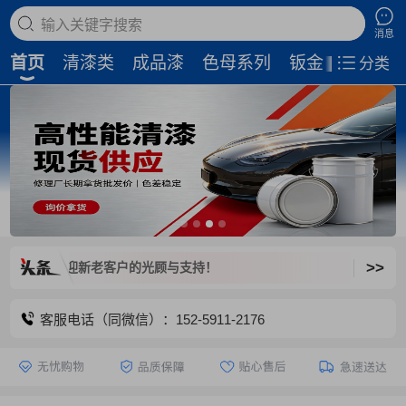
搜索商品
消息
首页
清漆类
成品漆
色母系列
钣金补土
磨
分类
>>
闭，欢迎新老客户的光顾与支持！
客服电话（同微信）：152-5911-2176