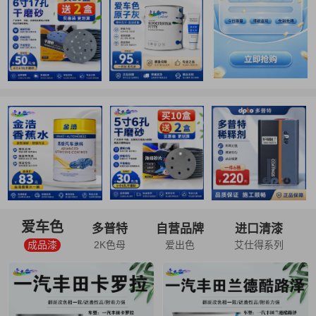
爱车色
多普特
自营品牌
进口清漆
成品漆
2K色母
爱出色
艾仕得系列