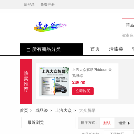
请登录
免费注册
商品
清漆 色
店
首页
清漆类
所有商品分类
上汽大众辉昂Phideon 天
热
鹅绒棕
卖
¥45.00
推
荐
立即购买
首页
成品漆
上汽大众
大众辉昂
>
>
>
最近浏览
排序方式：
默认
销量