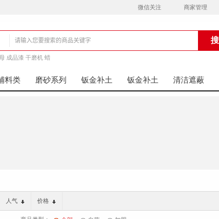
微信关注
商家管理
母 成品漆 干磨机 蜡
铺
辅料类
磨砂系列
钣金补土
钣金补土
清洁遮蔽
人气
价格