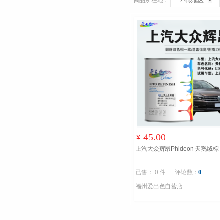
商品所在地：
不限地区
45.00
¥
上汽大众辉昂Phideon 天鹅绒棕
已售： 0 件
评论数：
0
福州爱出色自营店