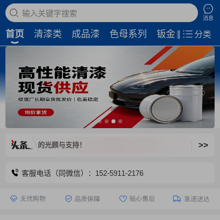
搜索商品
消息
首页
清漆类
成品漆
色母系列
钣金补土
磨
分类
>>
老客户的光顾与支持！
客服电话（同微信）：152-5911-2176