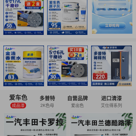
爱车色
多普特
自营品牌
进口清漆
成品漆
2K色母
爱出色
艾仕得系列