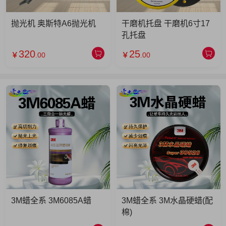
抛光机 奥斯特A6抛光机
干磨机托盘 干磨机6寸17
孔托盘
320
25
￥
.00
￥
.00
3M蜡全系 3M6085A蜡
3M蜡全系 3M水晶硬蜡(配
棉)