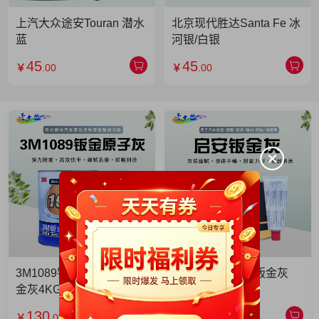
上汽大众途安Touran 潜水
北京现代胜达Santa Fe 冰
蓝
河银/白银
45
45
￥
.00
￥
.00
3M1089钣金灰 3M1089钣
启安钣金灰 启安钣金灰
金灰4KG 单罐
2KG 单罐
130
49
￥
.00
￥
.90