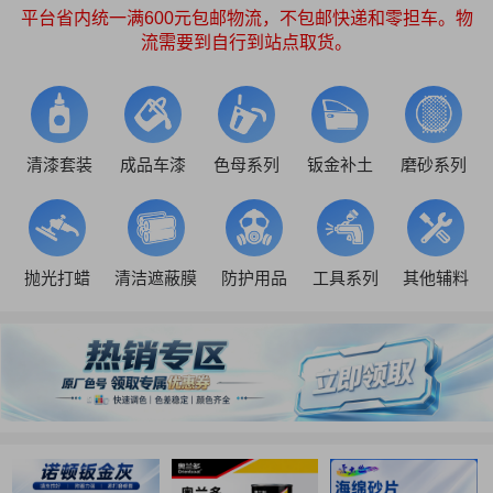
平台省内统一满600元包邮物流，不包邮快递和零担车。物
流需要到自行到站点取货。
清漆套装
成品车漆
色母系列
钣金补土
磨砂系列
抛光打蜡
清洁遮蔽膜
防护用品
工具系列
其他辅料