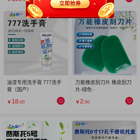
油漆专用洗手膏 777洗手
万能橡皮刮刀片 橡皮刮刀
膏（国产）
片-绿色 -
18
2
￥
.00
￥
.00