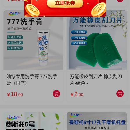
油漆专用洗手膏 777洗手
万能橡皮刮刀片 橡皮刮刀
膏（国产）
片-绿色 -
18
2
￥
.00
￥
.00