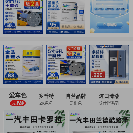
爱车色
多普特
自营品牌
进口清漆
成品漆
2K色母
爱出色
艾仕得系列