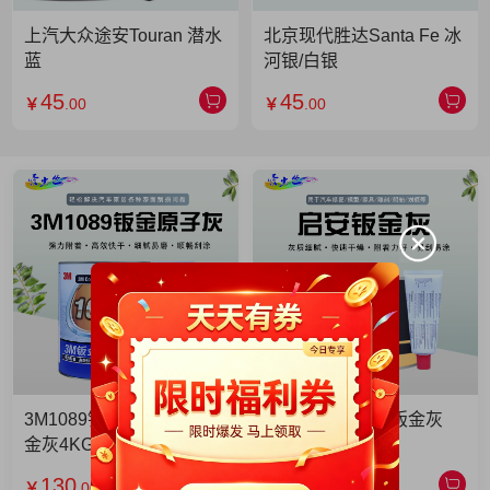
上汽大众途安Touran 潜水
北京现代胜达Santa Fe 冰
蓝
河银/白银
45
45
￥
.00
￥
.00
3M1089钣金灰 3M1089钣
启安钣金灰 启安钣金灰
金灰4KG 单罐
2KG 单罐
130
49
￥
.00
￥
.90