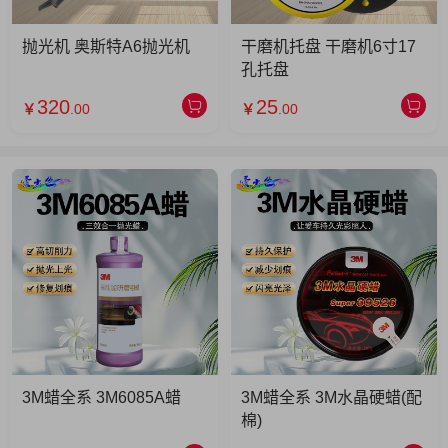
抛光机 奥斯特A6抛光机
干磨机托盘 干磨机6寸17
孔托盘
320
25
￥
.00
￥
.00
3M蜡全系 3M6085A蜡
3M蜡全系 3M水晶硬蜡(配
棉)