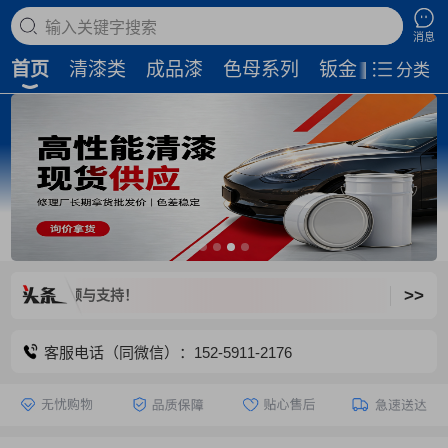
搜索商品
消息
首页
清漆类
成品漆
色母系列
钣金补土
磨
分类
>>
爱出色汽车新平
客服电话（同微信）：152-5911-2176