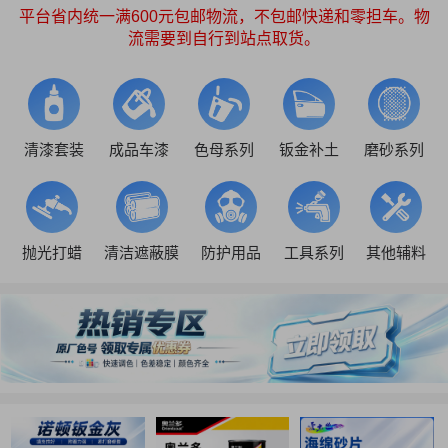
平台省内统一满600元包邮物流，不包邮快递和零担车。物
流需要到自行到站点取货。
清漆套装
成品车漆
色母系列
钣金补土
磨砂系列
抛光打蜡
清洁遮蔽膜
防护用品
工具系列
其他辅料