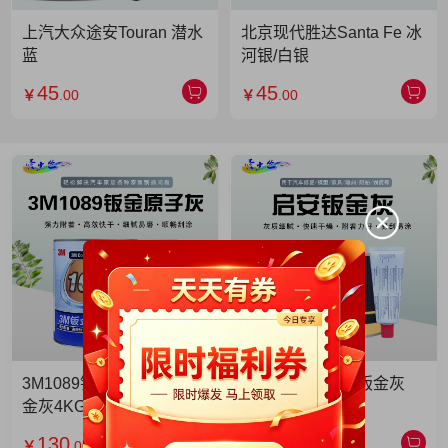
上汽大众途安Touran 潜水
北京现代胜达Santa Fe 冰
蓝
河银/白银
45
45
￥
.00
￥
.00
3M1089钣金灰 3M1089钣
启安钣金灰 启安钣金灰
金灰4KG 单罐
2KG 单罐
130
49
￥
.00
￥
.90