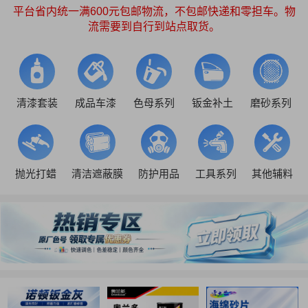
平台省内统一满600元包邮物流，不包邮快递和零担车。物
流需要到自行到站点取货。
清漆套装
成品车漆
色母系列
钣金补土
磨砂系列
抛光打蜡
清洁遮蔽膜
防护用品
工具系列
其他辅料