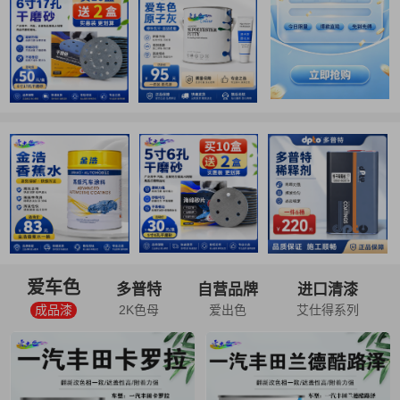
爱车色
多普特
自营品牌
进口清漆
成品漆
2K色母
爱出色
艾仕得系列