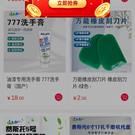
油漆专用洗手膏 777洗手
万能橡皮刮刀片 橡皮刮刀
膏（国产）
片-绿色 -
18
2
￥
.00
￥
.00