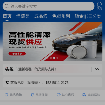
搜索商品
消息
首页
清漆类
成品漆
色母系列
钣金补土
磨
分类
>>
闭，欢迎新老客户的光顾与支持！
客服电话（同微信）：152-5911-2176