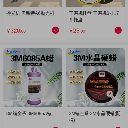
抛光机 奥斯特A6抛光机
干磨机托盘 干磨机6寸17
孔托盘
320
25
￥
.00
￥
.00
3M蜡全系 3M6085A蜡
3M蜡全系 3M水晶硬蜡(配
棉)