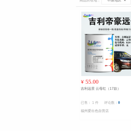
商品所在地：
不限地区
55.00
¥
吉利远景 云母红（17款）
已售： 1 件
评论数：
0
福州爱出色自营店