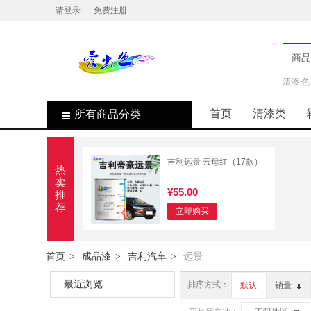
请登录
免费注册
商品
清漆 色
店
首页
清漆类
所有商品分类
吉利远景 云母红（17款）
热
卖
¥55.00
推
荐
立即购买
首页
成品漆
吉利汽车
远景
>
>
>
最近浏览
排序方式：
默认
销量