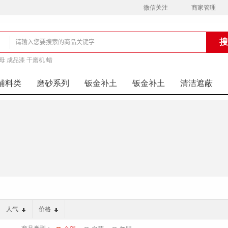
微信关注
商家管理
母 成品漆 干磨机 蜡
铺
辅料类
磨砂系列
钣金补土
钣金补土
清洁遮蔽
人气
价格