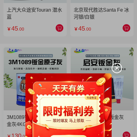
上汽大众途安Touran 潜水
北京现代胜达Santa Fe 冰
蓝
河银/白银
45
45
￥
.00
￥
.00
3M1089钣金灰 3M1089钣
启安钣金灰 启安钣金灰
金灰4KG 单罐
2KG 单罐
130
49
￥
.00
￥
.90