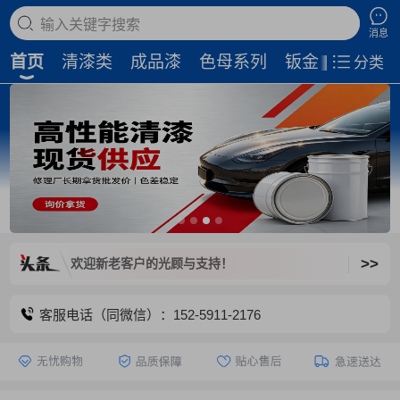
搜索商品
消息
首页
清漆类
成品漆
色母系列
钣金补土
磨
分类
>>
关闭，欢迎新老客户的光顾与支持！
客服电话（同微信）：152-5911-2176