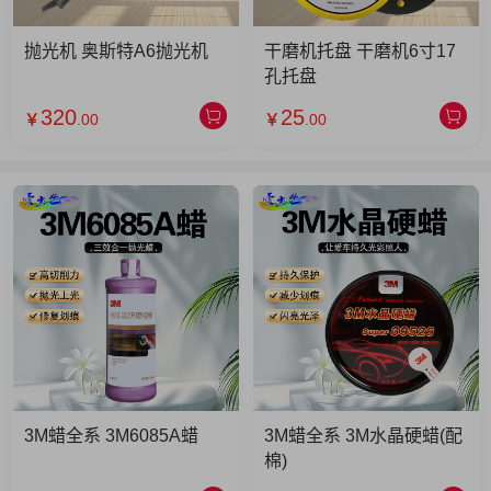
抛光机 奥斯特A6抛光机
干磨机托盘 干磨机6寸17
孔托盘
320
25
￥
.00
￥
.00
3M蜡全系 3M6085A蜡
3M蜡全系 3M水晶硬蜡(配
棉)