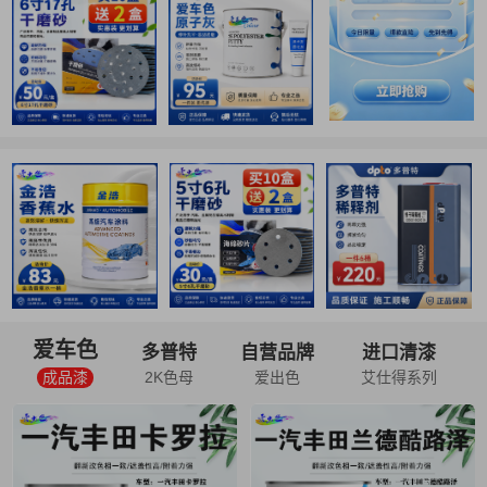
爱车色
多普特
自营品牌
进口清漆
成品漆
2K色母
爱出色
艾仕得系列