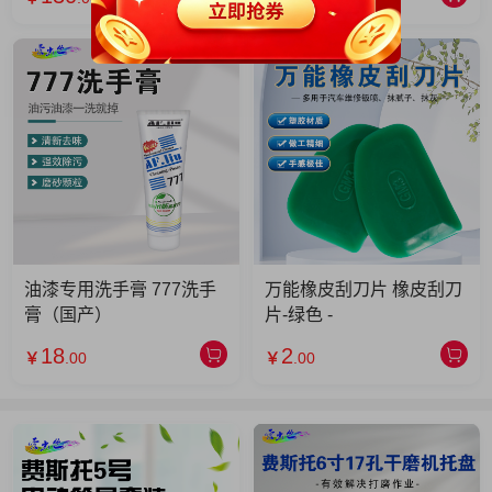
油漆专用洗手膏 777洗手
万能橡皮刮刀片 橡皮刮刀
膏（国产）
片-绿色 -
18
2
￥
.00
￥
.00