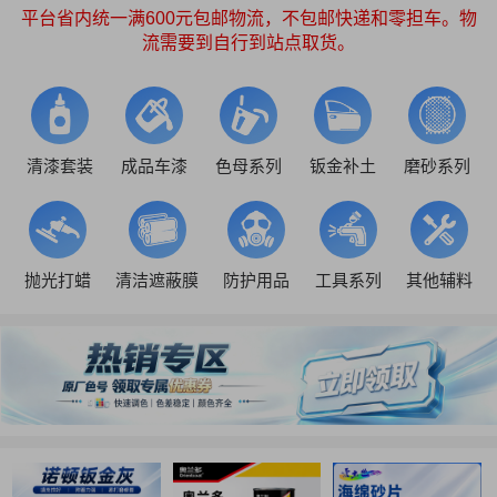
平台省内统一满600元包邮物流，不包邮快递和零担车。物
流需要到自行到站点取货。
清漆套装
成品车漆
色母系列
钣金补土
磨砂系列
抛光打蜡
清洁遮蔽膜
防护用品
工具系列
其他辅料