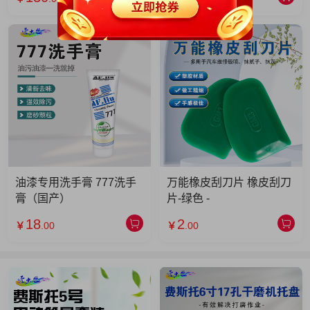
油漆专用洗手膏 777洗手
万能橡皮刮刀片 橡皮刮刀
膏（国产）
片-绿色 -
18
2
￥
.00
￥
.00