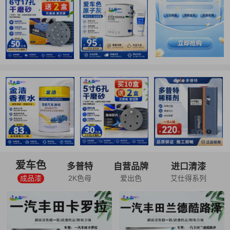
爱车色
多普特
自营品牌
进口清漆
成品漆
2K色母
爱出色
艾仕得系列