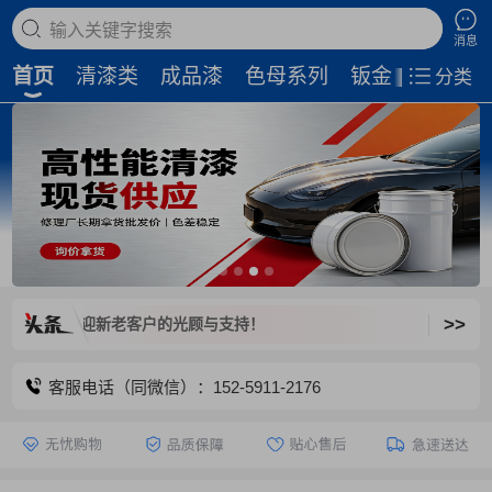
搜索商品
消息
首页
清漆类
成品漆
色母系列
钣金补土
磨
分类
>>
闭，欢迎新老客户的光顾与支持！
客服电话（同微信）：152-5911-2176