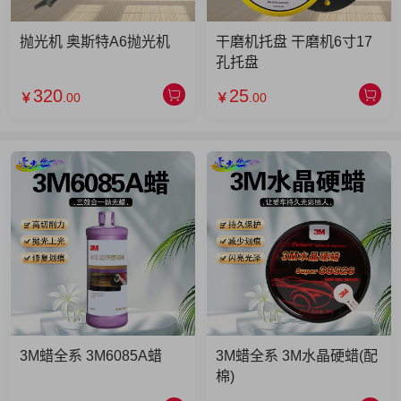
抛光机 奥斯特A6抛光机
干磨机托盘 干磨机6寸17
孔托盘
320
25
￥
.00
￥
.00
3M蜡全系 3M6085A蜡
3M蜡全系 3M水晶硬蜡(配
棉)