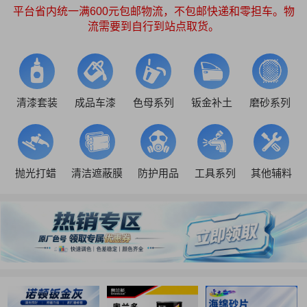
平台省内统一满600元包邮物流，不包邮快递和零担车。物
流需要到自行到站点取货。
清漆套装
成品车漆
色母系列
钣金补土
磨砂系列
抛光打蜡
清洁遮蔽膜
防护用品
工具系列
其他辅料