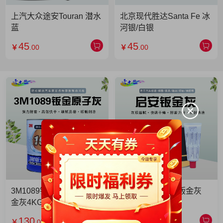
上汽大众途安Touran 潜水
北京现代胜达Santa Fe 冰
蓝
河银/白银
45
45
￥
.00
￥
.00
3M1089钣金灰 3M1089钣
启安钣金灰 启安钣金灰
金灰4KG 单罐
2KG 单罐
130
49
￥
.00
￥
.90