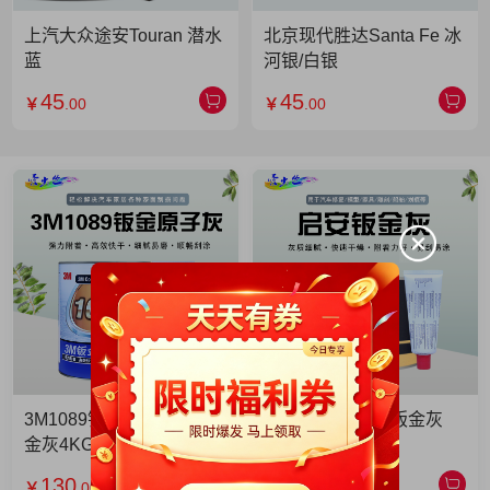
上汽大众途安Touran 潜水
北京现代胜达Santa Fe 冰
蓝
河银/白银
45
45
￥
.00
￥
.00
3M1089钣金灰 3M1089钣
启安钣金灰 启安钣金灰
金灰4KG 单罐
2KG 单罐
130
49
￥
.00
￥
.90