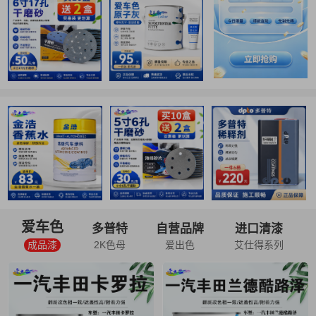
爱车色
多普特
自营品牌
进口清漆
成品漆
2K色母
爱出色
艾仕得系列