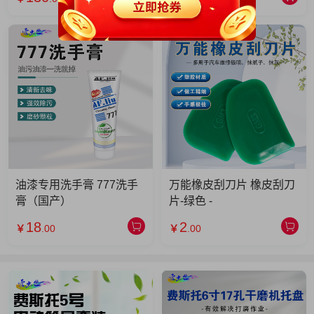
油漆专用洗手膏 777洗手
万能橡皮刮刀片 橡皮刮刀
膏（国产）
片-绿色 -
18
2
￥
.00
￥
.00