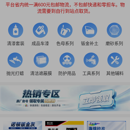
平台省内统一满600元包邮物流，不包邮快递和零担车。物
流需要到自行到站点取货。
清漆套装
成品车漆
色母系列
钣金补土
磨砂系列
抛光打蜡
清洁遮蔽膜
防护用品
工具系列
其他辅料