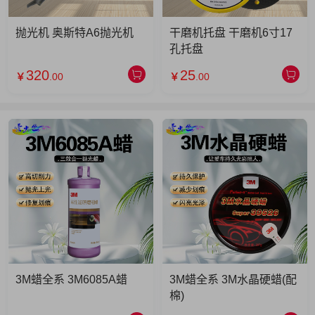
抛光机 奥斯特A6抛光机
干磨机托盘 干磨机6寸17
孔托盘
320
25
￥
.00
￥
.00
3M蜡全系 3M6085A蜡
3M蜡全系 3M水晶硬蜡(配
棉)