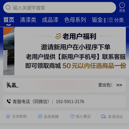
搜索商品
消息
首页
清漆类
成品漆
色母系列
钣金补土
磨
分类
>>
爱出色汽车新平台，旧
客服电话（同微信）：152-5911-2176