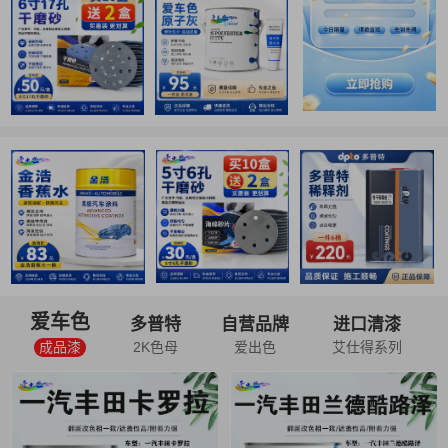
爱车色
多普特
自营品牌
进口清漆
成品漆
2K色母
爱出色
艾仕得系列