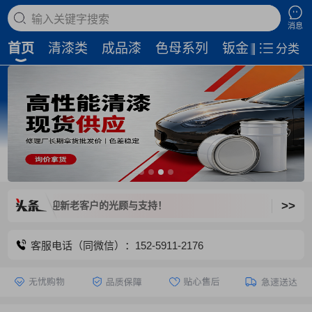
搜索商品
消息
首页
清漆类
成品漆
色母系列
钣金补土
磨
分类
>>
闭，欢迎新老客户的光顾与支持！
客服电话（同微信）：152-5911-2176