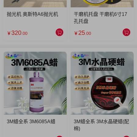
抛光机 奥斯特A6抛光机
干磨机托盘 干磨机6寸17
孔托盘
320
25
￥
.00
￥
.00
3M蜡全系 3M6085A蜡
3M蜡全系 3M水晶硬蜡(配
棉)