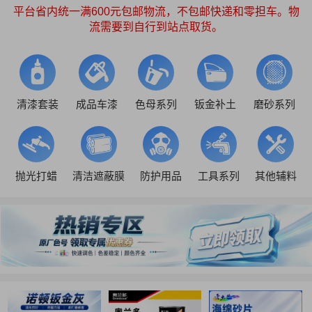
平台省内统一满600元包邮物流，不包邮快递和零担车。物
流需要到自行到站点取货。
清漆套装
成品车漆
色母系列
钣金补土
磨砂系列
抛光打蜡
清洁遮蔽膜
防护用品
工具系列
其他辅料