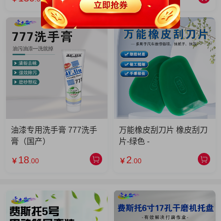
油漆专用洗手膏 777洗手
万能橡皮刮刀片 橡皮刮刀
膏（国产）
片-绿色 -
18
2
￥
.00
￥
.00