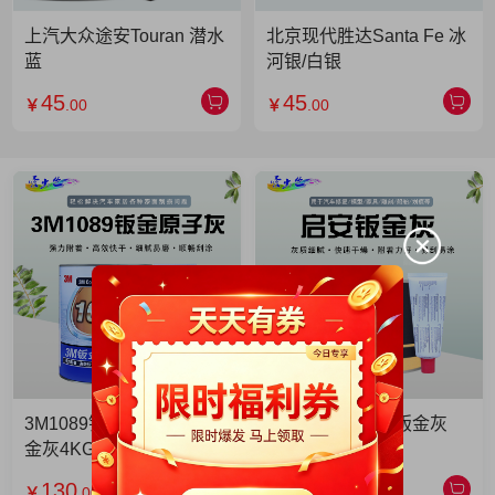
上汽大众途安Touran 潜水
北京现代胜达Santa Fe 冰
蓝
河银/白银
45
45
￥
.00
￥
.00
3M1089钣金灰 3M1089钣
启安钣金灰 启安钣金灰
金灰4KG 单罐
2KG 单罐
130
49
￥
.00
￥
.90