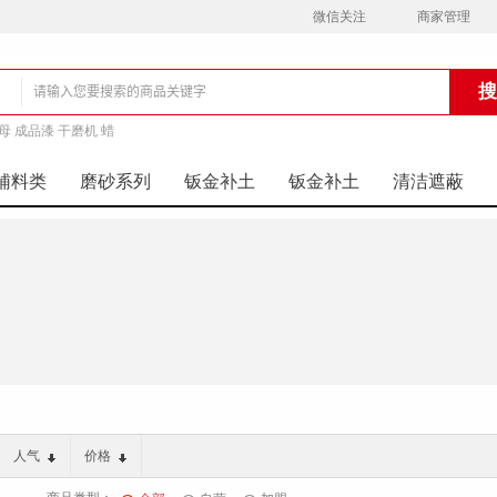
微信关注
商家管理
母 成品漆 干磨机 蜡
铺
辅料类
磨砂系列
钣金补土
钣金补土
清洁遮蔽
人气
价格