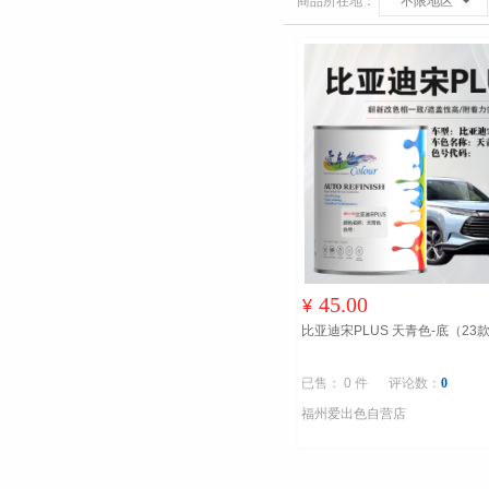
商品所在地：
不限地区
45.00
¥
比亚迪宋PLUS 天青色-底（23
已售： 0 件
评论数：
0
福州爱出色自营店