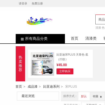
请登录
免费注册
商品
清漆 色
店
首页
清漆类
所有商品分类
比亚迪宋PLUS 天青色-底
热
（23款）
卖
¥45.00
推
荐
立即购买
首页
成品漆
比亚迪系列
宋PLUS
>
>
>
最近浏览
排序方式：
默认
销量