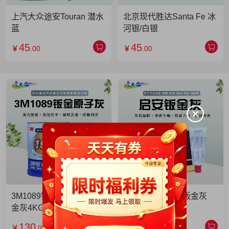
上汽大众途安Touran 潜水
北京现代胜达Santa Fe 冰
蓝
河银/白银
45
45
￥
.00
￥
.00
3M1089钣金灰 3M1089钣
启安钣金灰 启安钣金灰
金灰4KG 单罐
2KG 单罐
130
49
￥
.00
￥
.90