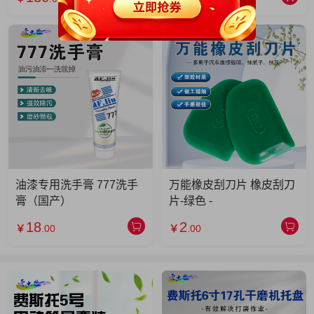
油漆专用洗手膏 777洗手
万能橡皮刮刀片 橡皮刮刀
膏（国产）
片-绿色 -
18
2
￥
.00
￥
.00