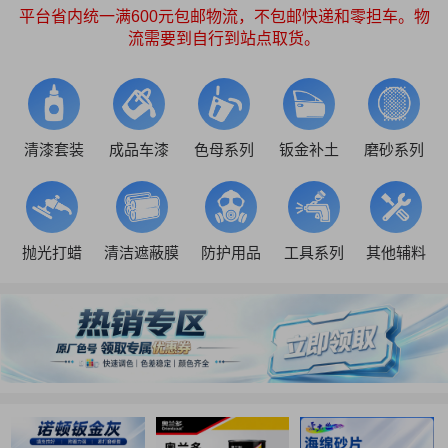
平台省内统一满600元包邮物流，不包邮快递和零担车。物
流需要到自行到站点取货。
清漆套装
成品车漆
色母系列
钣金补土
磨砂系列
抛光打蜡
清洁遮蔽膜
防护用品
工具系列
其他辅料