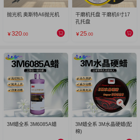
抛光机 奥斯特A6抛光机
干磨机托盘 干磨机6寸17
孔托盘
320
25
￥
.00
￥
.00
3M蜡全系 3M6085A蜡
3M蜡全系 3M水晶硬蜡(配
棉)