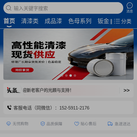
搜索商品
消息
首页
清漆类
成品漆
色母系列
钣金补土
磨
分类
>>
闭，欢迎新老客户的光顾与支持！
客服电话（同微信）：152-5911-2176