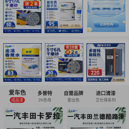
爱车色
多普特
自营品牌
进口清漆
成品漆
2K色母
爱出色
艾仕得系列