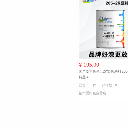
195.00
¥
国产爱车色色母2K实色系列 205
特黑 4L
已售： 1 件
评论数：
0
福州爱出色自营店