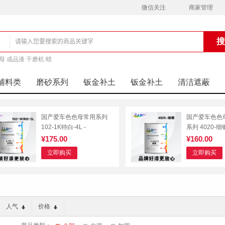
微信关注
商家管理
母 成品漆 干磨机 蜡
铺
辅料类
磨砂系列
钣金补土
钣金补土
清洁遮蔽
国产爱车色色母常用系列
国产爱车色色母
102-1K特白-4L -
系列 4020-细银
¥175.00
¥160.00
立即购买
立即购买
人气
价格