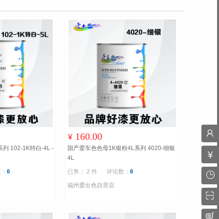
160.00
¥
102-1K特白-4L -
国产爱车色色母1K银粉4L系列 4020-细银
4L
数：
0
已售： 2 件
评论数：
0
福州爱出色自营店