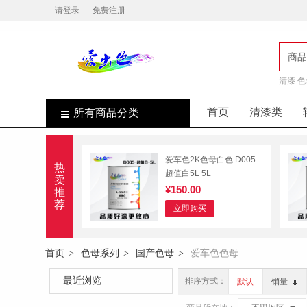
请登录
免费注册
商品
清漆 色
店
首页
清漆类
所有商品分类
爱车色2K色母白色 D005-
热
超值白5L 5L
卖
¥150.00
推
荐
立即购买
首页
色母系列
国产色母
爱车色色母
>
>
>
最近浏览
排序方式：
默认
销量