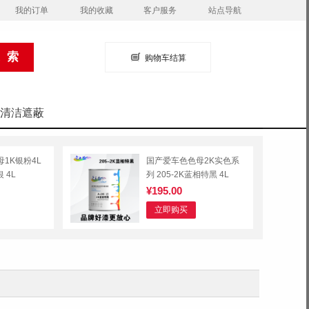
我的订单
我的收藏
客户服务
站点导航
购物车结算
清洁遮蔽
1K银粉4L
国产爱车色色母2K实色系
 4L
列 205-2K蓝相特黑 4L
¥195.00
立即购买