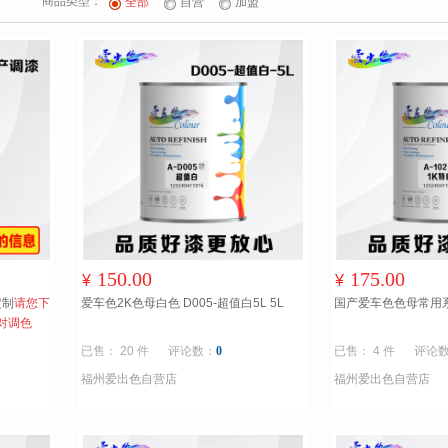
商品类型：
全部
自营
加盟
150.00
175.00
¥
¥
定制
请您下
爱车色2K色母白色 D005-超值白5L 5L
国产爱车色色母常用系列 
对调色
已售： 20 件
评论数：
0
已售： 4 件
评论
福州爱出色自营店
福州爱出色自营店