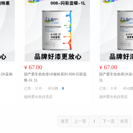
67.00
67.00
¥
¥
-2K蓝相
国产爱车色色母1K银粉系列 008-闪彩蓝
国产爱车色色母1K实色
银-1L 1L
1L
已售： 0 件
评论数：
0
已售： 0 件
评论
福州爱出色自营店
福州爱出色自营店
首页
上一页
1
下一页
末页