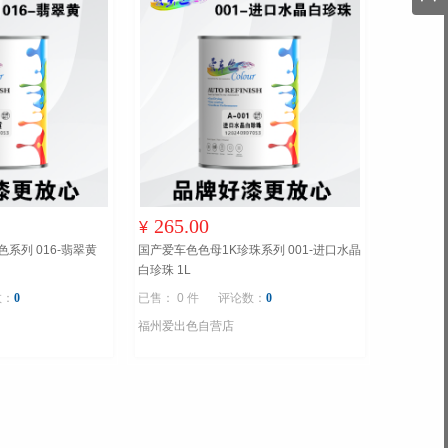
265.00
¥
系列 016-翡翠黄
国产爱车色色母1K珍珠系列 001-进口水晶
白珍珠 1L
数：
0
已售： 0 件
评论数：
0
福州爱出色自营店