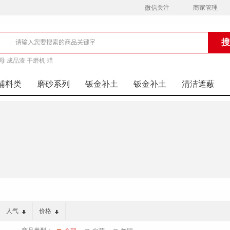
微信关注
商家管理
母 成品漆 干磨机 蜡
铺
辅料类
磨砂系列
钣金补土
钣金补土
清洁遮蔽
人气
价格