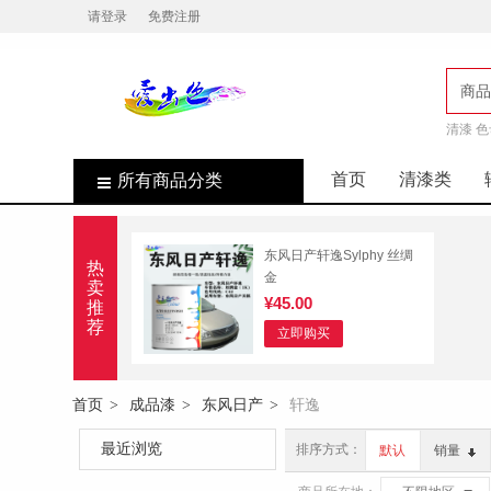
请登录
免费注册
商品
清漆 色
店
首页
清漆类
所有商品分类
东风日产轩逸Sylphy 丝绸
热
金
卖
¥45.00
推
荐
立即购买
首页
成品漆
东风日产
轩逸
>
>
>
最近浏览
排序方式：
默认
销量