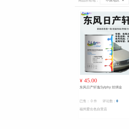
商品所在地：
不限地区
45.00
¥
东风日产轩逸Sylphy 丝绸金
已售： 0 件
评论数：
0
福州爱出色自营店