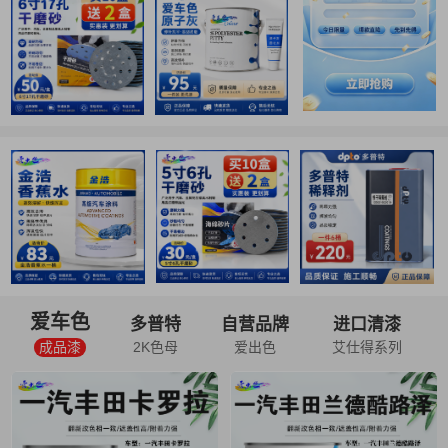
爱车色
多普特
自营品牌
进口清漆
成品漆
2K色母
爱出色
艾仕得系列