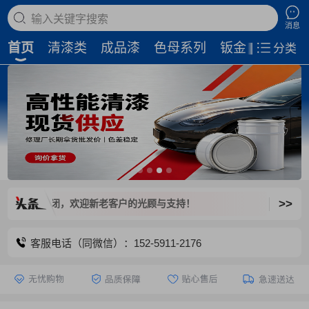
搜索商品
消息
首页
清漆类
成品漆
色母系列
钣金补土
磨
分类
>>
台已关闭，欢迎新老客户的光顾与支持！
客服电话（同微信）：152-5911-2176