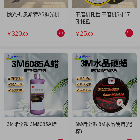
抛光机 奥斯特A6抛光机
干磨机托盘 干磨机6寸17
孔托盘
320
25
￥
.00
￥
.00
3M蜡全系 3M6085A蜡
3M蜡全系 3M水晶硬蜡(配
棉)