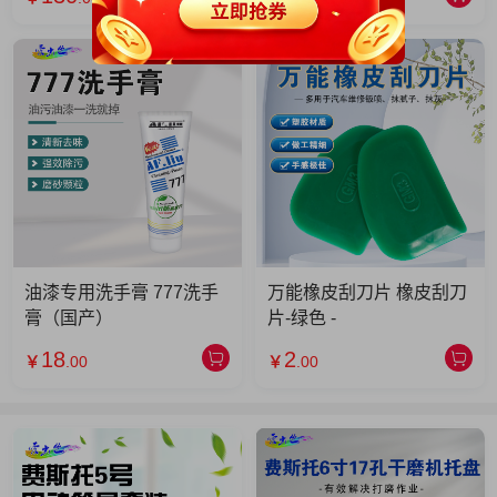
油漆专用洗手膏 777洗手
万能橡皮刮刀片 橡皮刮刀
膏（国产）
片-绿色 -
18
2
￥
.00
￥
.00