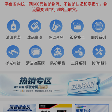
平台省内统一满600元包邮物流，不包邮快递和零担车。物
流需要到自行到站点取货。
清漆套装
成品车漆
色母系列
钣金补土
磨砂系列
抛光打蜡
清洁遮蔽膜
防护用品
工具系列
其他辅料