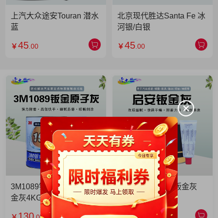
上汽大众途安Touran 潜水
北京现代胜达Santa Fe 冰
蓝
河银/白银
45
45
￥
.00
￥
.00
3M1089钣金灰 3M1089钣
启安钣金灰 启安钣金灰
金灰4KG 单罐
2KG 单罐
130
49
￥
.00
￥
.90