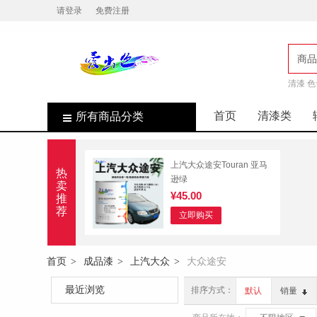
请登录
免费注册
商品
清漆 色
店
首页
清漆类
所有商品分类
上汽大众途安Touran 亚马
热
逊绿
卖
¥45.00
推
荐
立即购买
首页
成品漆
上汽大众
大众途安
>
>
>
最近浏览
排序方式：
默认
销量