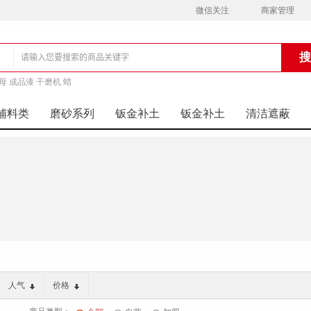
微信关注
商家管理
母 成品漆 干磨机 蜡
铺
辅料类
磨砂系列
钣金补土
钣金补土
清洁遮蔽
人气
价格