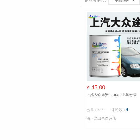
商品所在地：
不限地区
45.00
¥
上汽大众途安Touran 亚马逊绿
已售： 0 件
评论数：
0
福州爱出色自营店