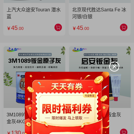
上汽大众途安Touran 潜水
北京现代胜达Santa Fe 冰
蓝
河银/白银
45
45
￥
.00
￥
.00
3M1089钣金灰 3M1089钣
启安钣金灰 启安钣金灰
金灰4KG 单罐
2KG 单罐
130
49
￥
.00
￥
.90