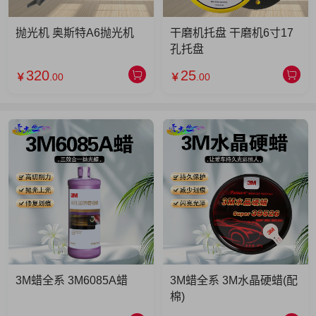
抛光机 奥斯特A6抛光机
干磨机托盘 干磨机6寸17
孔托盘
320
25
￥
.00
￥
.00
3M蜡全系 3M6085A蜡
3M蜡全系 3M水晶硬蜡(配
棉)