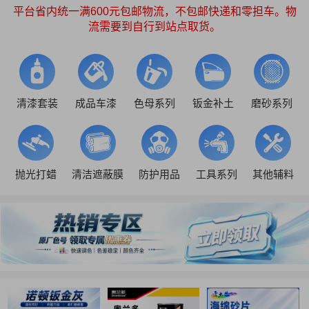
平台省内统一满600元包邮物流，不包邮快递和零担车。物
流需要到自行到站点取货。
清漆套装
成品车漆
色母系列
钣金补土
磨砂系列
抛光打蜡
清洁遮蔽膜
防护用品
工具系列
其他辅料