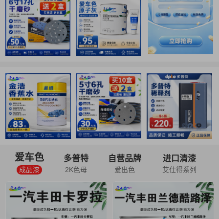
爱车色
多普特
自营品牌
进口清漆
成品漆
2K色母
爱出色
艾仕得系列