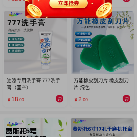
油漆专用洗手膏 777洗手
万能橡皮刮刀片 橡皮刮刀
膏（国产）
片-绿色 -
18
2
￥
.00
￥
.00