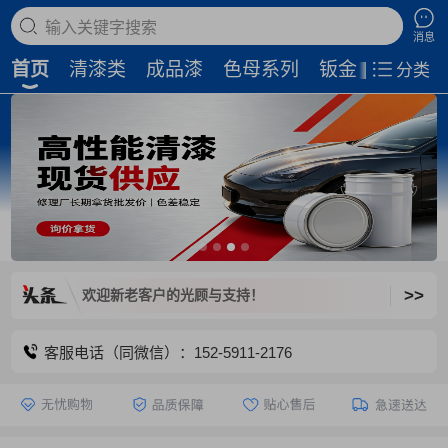
搜索商品
消息
首页
清漆类
成品漆
色母系列
钣金补土
磨
分类
>>
关闭，欢迎新老客户的光顾与支持！
客服电话（同微信）：152-5911-2176