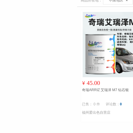
商品所在地：
不限地区
45.00
¥
奇瑞ARRIZ 艾瑞泽 M7 钻石银
已售： 0 件
评论数：
0
福州爱出色自营店