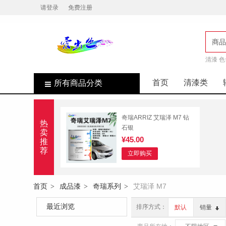
请登录
免费注册
商品
清漆 色
店
首页
清漆类
所有商品分类
奇瑞ARRIZ 艾瑞泽 M7 钻
热
石银
卖
¥45.00
推
荐
立即购买
首页
成品漆
奇瑞系列
艾瑞泽 M7
>
>
>
最近浏览
排序方式：
默认
销量