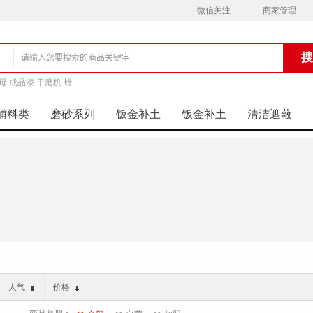
微信关注
商家管理
母 成品漆 干磨机 蜡
铺
辅料类
磨砂系列
钣金补土
钣金补土
清洁遮蔽
人气
价格