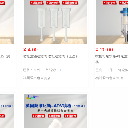
4.00
20.00
¥
¥
护垫（薄
喷枪油漆过滤网 喷枪过滤网（上壶）
喷枪枪尾水格-枪尾油
格
已售： 9 件
评论数：
0
已售： 0 件
评论
福州爱出色自营店
福州爱出色自营店