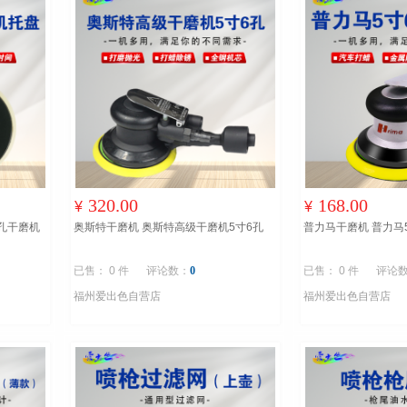
320.00
168.00
¥
¥
7孔干磨机
奥斯特干磨机 奥斯特高级干磨机5寸6孔
普力马干磨机 普力马
已售： 0 件
评论数：
0
已售： 0 件
评论
福州爱出色自营店
福州爱出色自营店