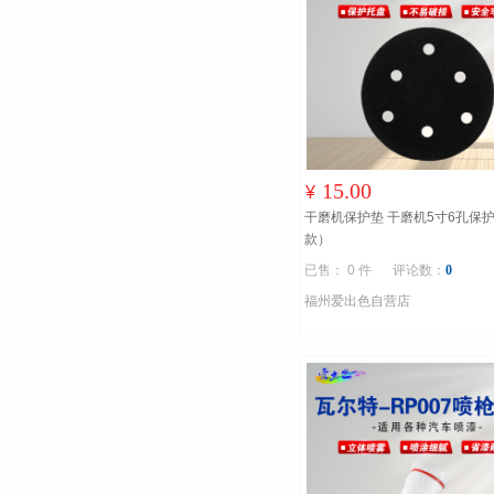
15.00
¥
干磨机保护垫 干磨机5寸6孔保
款）
已售： 0 件
评论数：
0
福州爱出色自营店