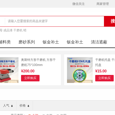
微信关注
商家管理
母 成品漆 干磨机 蜡
铺
辅料类
磨砂系列
钣金补土
钣金补土
清洁遮蔽
奥斯特方形干磨机 方形干
干磨机托盘 干
磨机75*100mm
托盘
¥200.00
¥15.00
立即购买
立即购买
人气
价格