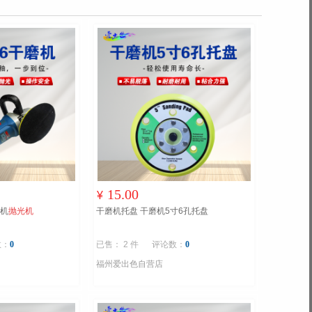
15.00
¥
光机
抛光机
干磨机托盘 干磨机5寸6孔托盘
数：
0
已售： 2 件
评论数：
0
福州爱出色自营店