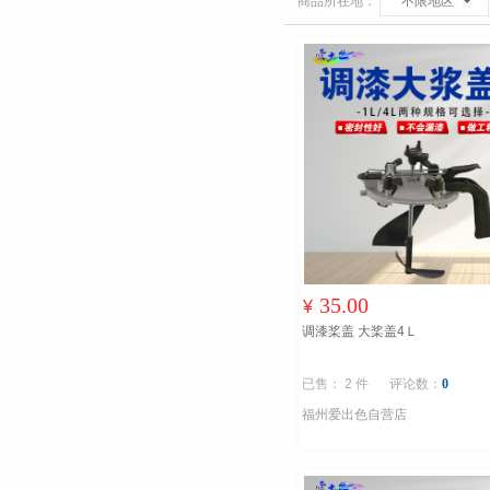
商品所在地：
不限地区
35.00
¥
调漆桨盖 大桨盖4Ｌ
已售： 2 件
评论数：
0
福州爱出色自营店