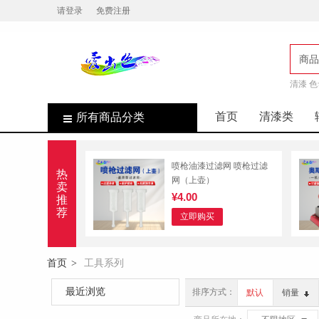
请登录
免费注册
商品
清漆 色
店
首页
清漆类
所有商品分类
喷枪油漆过滤网 喷枪过滤
热
网（上壶）
卖
¥4.00
推
荐
立即购买
首页
工具系列
>
最近浏览
排序方式：
默认
销量