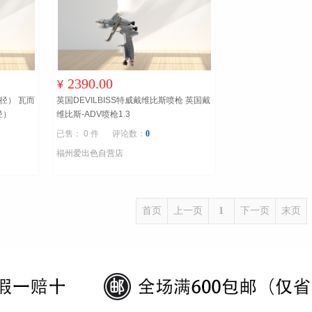
2390.00
¥
口径） 瓦而
英国DEVILBISS特威戴维比斯喷枪 英国戴
口径）
维比斯-ADV喷枪1.3
已售： 0 件
评论数：
0
福州爱出色自营店
首页
上一页
1
下一页
末页