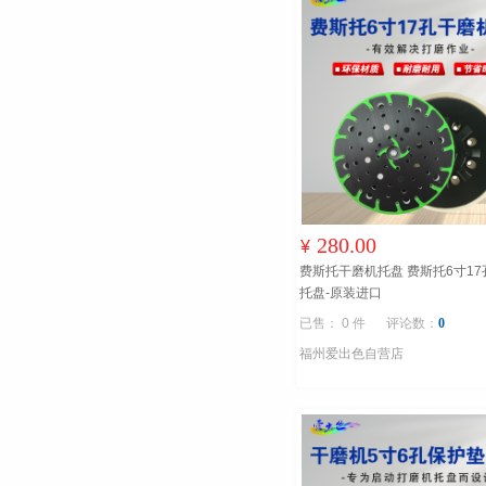
280.00
¥
费斯托干磨机托盘 费斯托6寸1
托盘-原装进口
已售： 0 件
评论数：
0
福州爱出色自营店