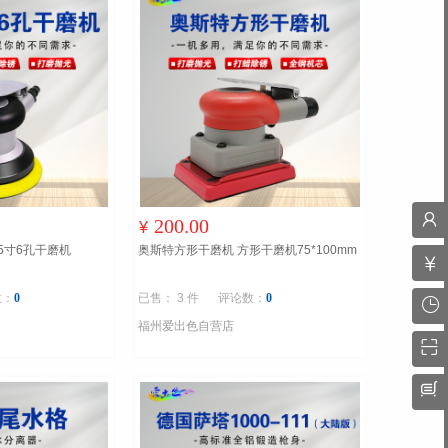
200.00
¥
5寸6孔干磨机
奥斯特方形干磨机 方形干磨机75*100mm
数：
0
已售： 3 件
评论数：
0
福州爱出色自营店