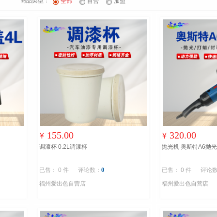
商品类型：
全部
自营
加盟
155.00
320.00
¥
¥
调漆杯 0.2L调漆杯
抛光机 奥斯特A6抛
已售： 0 件
评论数：
0
已售： 0 件
评论
福州爱出色自营店
福州爱出色自营店