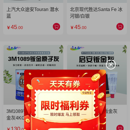
上汽大众途安Touran 潜水
北京现代胜达Santa Fe 冰
蓝
河银/白银
45
45
￥
.00
￥
.00
3M1089钣金灰 3M1089钣
启安钣金灰 启安钣金灰
金灰4KG 单罐
2KG 单罐
130
49
￥
.00
￥
.90