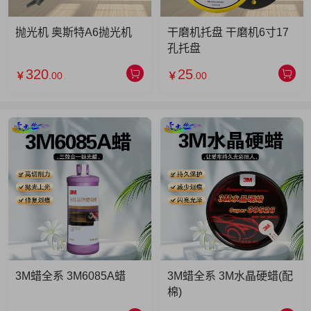
抛光机 奥斯特A6抛光机
干磨机托盘 干磨机6寸17
孔托盘
320
25
￥
.00
￥
.00
3M蜡全系 3M6085A蜡
3M蜡全系 3M水晶硬蜡(配
棉)