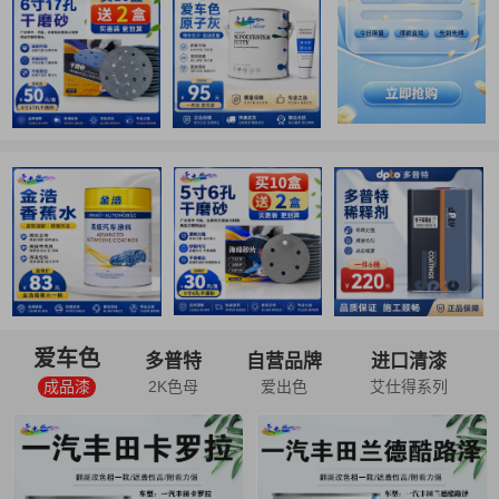
爱车色
多普特
自营品牌
进口清漆
成品漆
2K色母
爱出色
艾仕得系列