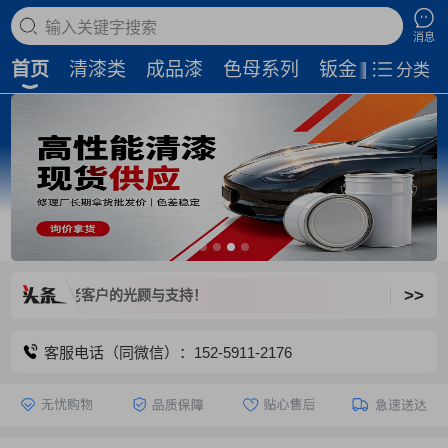
搜索商品
消息
首页
清漆类
成品漆
色母系列
钣金补土
磨
分类
>>
迎新老客户的光顾与支持！
客服电话（同微信）：152-5911-2176