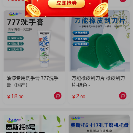
油漆专用洗手膏 777洗手
万能橡皮刮刀片 橡皮刮刀
膏（国产）
片-绿色 -
18
2
￥
.00
￥
.00