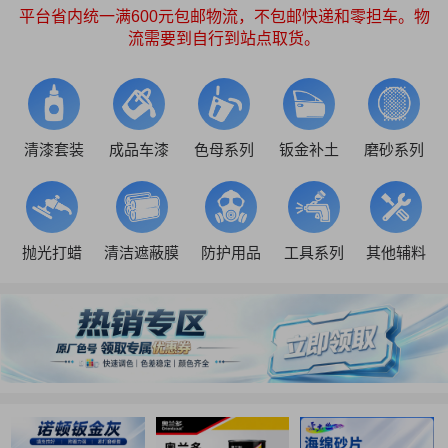
平台省内统一满600元包邮物流，不包邮快递和零担车。物
流需要到自行到站点取货。
清漆套装
成品车漆
色母系列
钣金补土
磨砂系列
抛光打蜡
清洁遮蔽膜
防护用品
工具系列
其他辅料