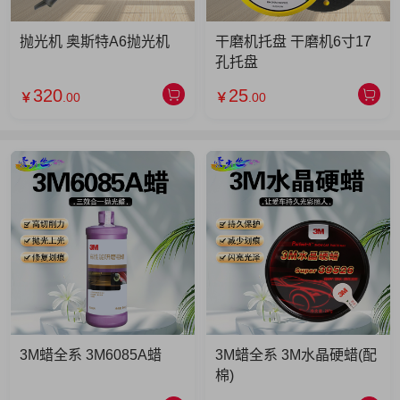
抛光机 奥斯特A6抛光机
干磨机托盘 干磨机6寸17
孔托盘
320
25
￥
.00
￥
.00
3M蜡全系 3M6085A蜡
3M蜡全系 3M水晶硬蜡(配
棉)