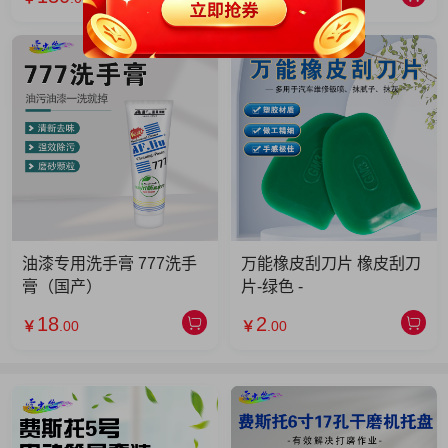
油漆专用洗手膏 777洗手
万能橡皮刮刀片 橡皮刮刀
膏（国产）
片-绿色 -
18
2
￥
.00
￥
.00