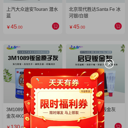
上汽大众途安Touran 潜水
北京现代胜达Santa Fe 冰
蓝
河银/白银
45
45
￥
.00
￥
.00
3M1089钣金灰 3M1089钣
启安钣金灰 启安钣金灰
金灰4KG 单罐
2KG 单罐
130
49
￥
.00
￥
.90