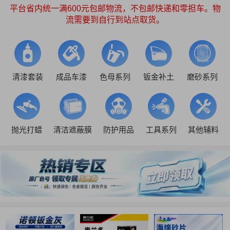
平台省内统一满600元包邮物流，不包邮快递和零担车。物
流需要到自行到站点取货。
清漆套装
成品车漆
色母系列
钣金补土
磨砂系列
抛光打蜡
清洁遮蔽膜
防护用品
工具系列
其他辅料