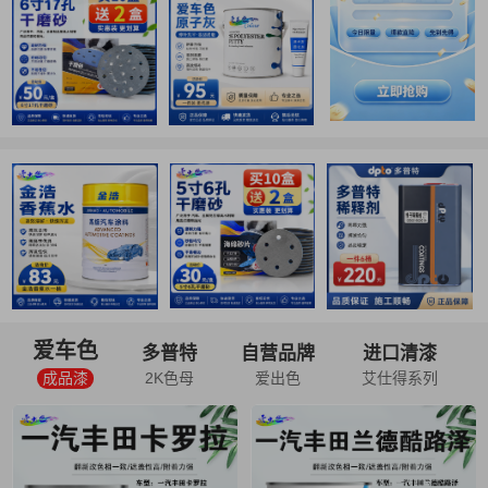
爱车色
多普特
自营品牌
进口清漆
成品漆
2K色母
爱出色
艾仕得系列