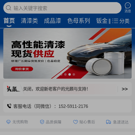
搜索商品
消息
首页
清漆类
成品漆
色母系列
钣金补土
磨
分类
>>
平台已关闭，欢迎新老客户的光顾与支持！
客服电话（同微信）：152-5911-2176