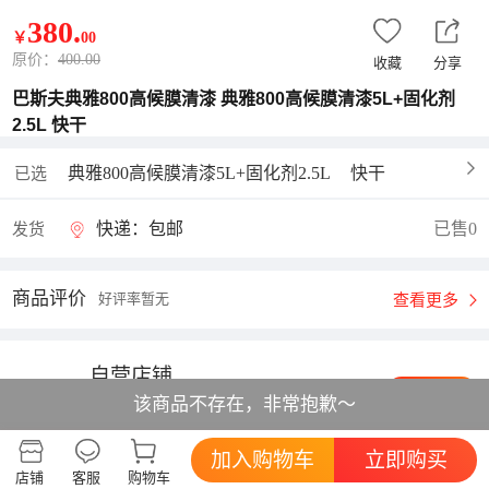
380
.
￥
00
原价：
400.00
收藏
分享
巴斯夫典雅800高候膜清漆 典雅800高候膜清漆5L+固化剂
2.5L 快干
典雅800高候膜清漆5L+固化剂2.5L
快干
已选
快递：包邮
已售0
发货
商品评价
好评率暂无
查看更多
自营店铺
进店逛逛
该商品不存在，非常抱歉～
综合体验:
描述相符
5分
服务态度
5分
发货速度
5分
加入购物车
立即购买
店铺
客服
购物车