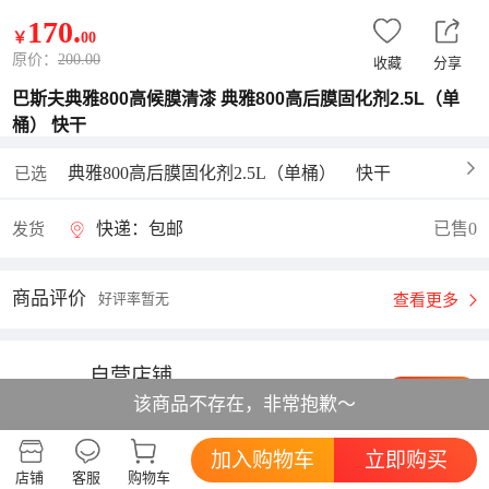
170
.
￥
00
原价：
200.00
收藏
分享
巴斯夫典雅800高候膜清漆 典雅800高后膜固化剂2.5L（单
桶） 快干
典雅800高后膜固化剂2.5L（单桶）
快干
已选
快递：包邮
已售0
发货
商品评价
好评率暂无
查看更多
自营店铺
进店逛逛
该商品不存在，非常抱歉～
综合体验:
描述相符
5分
服务态度
5分
发货速度
5分
加入购物车
立即购买
店铺
客服
购物车