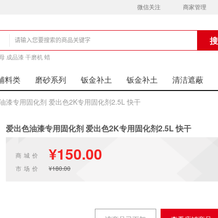
微信关注
商家管理
铺
母 成品漆 干磨机 蜡
辅料类
磨砂系列
钣金补土
钣金补土
清洁遮蔽
油漆专用固化剂 爱出色2K专用固化剂2.5L 快干
爱出色油漆专用固化剂 爱出色2K专用固化剂2.5L 快干
¥150.00
商城价
市场价
¥180.00