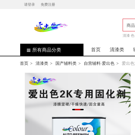
请登录
免费注册
商品
店
清漆 色
首页
清漆类
所有商品分类
首页
清漆类
国产辅料类
自营辅料·爱出色
爱出色
>
>
>
>