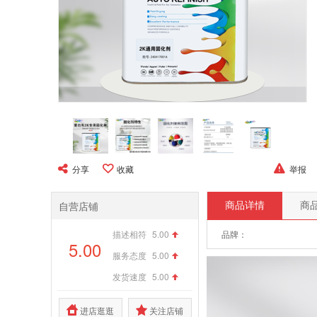
分享
收藏
举报
自营店铺
商品详情
商
描述相符
5.00
品牌：
5.00
服务态度
5.00
发货速度
5.00
进店逛逛
关注店铺