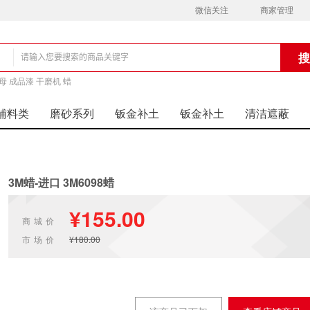
微信关注
商家管理
铺
母 成品漆 干磨机 蜡
辅料类
磨砂系列
钣金补土
钣金补土
清洁遮蔽
3M蜡-进口 3M6098蜡
¥155.00
商城价
市场价
¥180.00