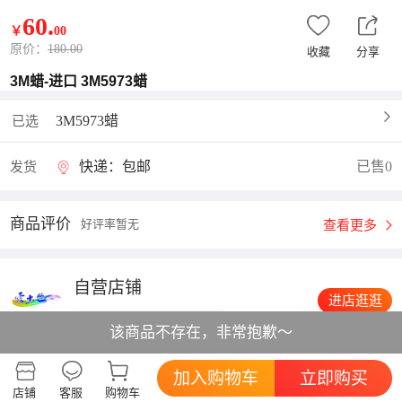
60
.
￥
00
原价：
180.00
收藏
分享
3M蜡-进口 3M5973蜡
3M5973蜡
已选
快递：包邮
已售0
发货
商品评价
好评率暂无
查看更多
自营店铺
进店逛逛
综合体验:
该商品不存在，非常抱歉～
描述相符
5分
服务态度
5分
发货速度
5分
加入购物车
立即购买
店铺
客服
购物车