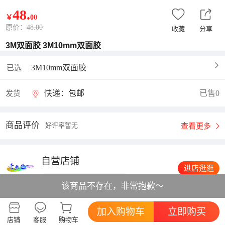
48
.
￥
00
原价：
48.00
收藏
分享
3M双面胶 3M10mm双面胶
3M10mm双面胶
已选
快递：包邮
已售0
发货
商品评价
好评率暂无
查看更多
自营店铺
进店逛逛
综合体验:
该商品不存在，非常抱歉～
描述相符
5分
服务态度
5分
发货速度
5分
加入购物车
立即购买
店铺
客服
购物车